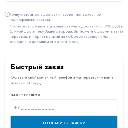
Иммуностимуляторы
Точную стоимость доставки назовет менеджер при
Климактерические
подтверждении заказа.
Стоимость препарата указана без учёта доставки (от 200 руб) в
Метаболизм
ближайшую аптеку Вашего города. Вы можете оформить заказ
через наш интернет магазин на любое лекарство, и мы
Минеральный
оперативно доставим его в ваш город.
обмен
Наружные
средства
Быстрый заказ
Неврологические
Оставьте свой контактный телефон и мы перезвоним вам в
Остеопороз
течение 30 секунд.
Офтальмология
ВАШ ТЕЛЕФОН:
Паркинсон
Противоаллергические
Противовирусные
ОТПРАВИТЬ ЗАЯВКУ