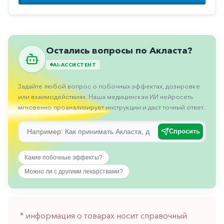
Противовоспалительные
Противогрибковые
Противоопухолевые
Остались вопросы по Акласта?
Противоподагрические
AI-АССИСТЕНТ
Противорвотные
Задайте любой вопрос о побочных эффектах, дозировке
Противоэпилептические
или взаимодействиях. Наша медицинская ИИ нейросеть
мгновенно проанализирует инструкции и даст точный ответ.
Прочее
Пульмонология
Спросить
Сердечные
Какие побочные эффекты?
Сосудистые
Можно ли с другими лекарствами?
Тромбозы
Урология
* информация о товарах носит справочный
Ухо-