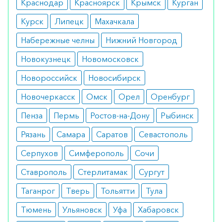
Краснодар
Красноярск
Крымск
Курган
также противопоказано людям с тяжелой
почечной недостаточностью, низким уровнем
Курск
Липецк
Махачкала
кальция в крови.
Набережные челны
Нижний Новгород
Побочные эффекты
Новокузнецк
Новомосковск
Наиболее распространенными негативными
Новороссийск
Новосибирск
симптомами от применения препарата
Новочеркасск
Омск
Орел
Оренбург
считаются:
Пенза
Пермь
Ростов-на-Дону
Рыбинск
болевые ощущения в костях, мышцах,
суставах;
Рязань
Самара
Саратов
Севастополь
головокружение;
дискомфорт при введении;
Серпухов
Симферополь
Сочи
головная боль.
Ставрополь
Стерлитамак
Сургут
Реже проявляются побочные эффекты в виде
Таганрог
Тверь
Тольятти
Тула
нарушений работы ЖКТ (диарея, рвота,
тошнота).
Тюмень
Ульяновск
Уфа
Хабаровск