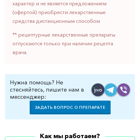
характер и не является предложением
горло-
нос
(офертой) приобрести лекарственные
средства дистанционным способом
Хирургия
Щитовидная
** рецептурные лекарственные препараты
железа
отпускаются только при наличии рецепта
врача.
Нужна помощь? Не
стесняйтесь, пишите нам в
мессенджер:
ЗАДАТЬ ВОПРОС О ПРЕПАРАТЕ
Как мы работаем?