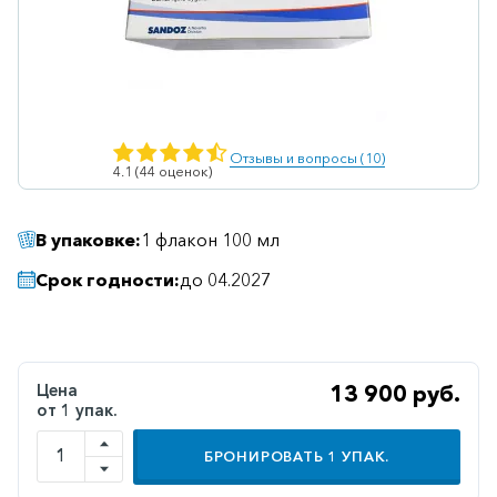
Ветеринарные
Витаминные
Гематологические
Гепатит
Отзывы и вопросы (10)
4.1 (44 оценок)
Гепатопротекторы
Гинекология
В упаковке:
1 флакон 100 мл
Гомеопатические
Срок годности:
до 04.2027
Гормональные
Дерматологические
Диабетические
Цена
13 900 руб.
от 1 упак.
Желудочно-
кишечные
БРОНИРОВАТЬ
1
УПАК.
Иммунодепрессанты