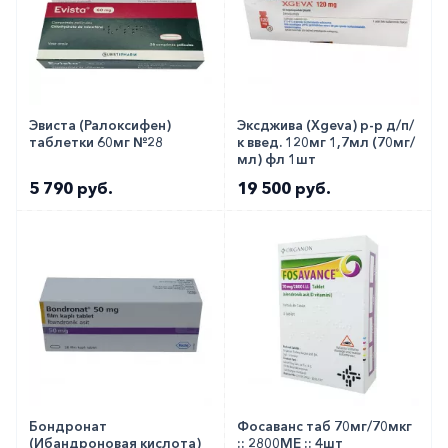
Эвиста (Ралоксифен)
Эксджива (Xgeva) р-р д/п/
таблетки 60мг №28
к введ. 120мг 1,7мл (70мг/
мл) фл 1шт
5 790 руб.
19 500 руб.
Бондронат
Фосаванс таб 70мг/70мкг
(Ибандроновая кислота)
:: 2800МЕ :: 4шт