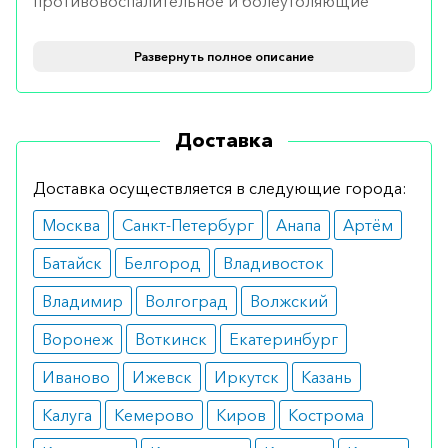
противовоспалительное и болеутоляющие
влияние, предотвращает поступление раковых
клеток в кости.
Развернуть полное описание
Показания
Доставка
Инфузионный раствор используется для лечения
остеопороза. Показаниями к применению
Доставка осуществляется в следующие города:
средства могут стать такие факторы, как
Москва
Санкт-Петербург
Анапа
Артём
повышенный риск переломов, болезнь Педжета,
прием лекарств женщинами в постменопаузный
Батайск
Белгород
Владивосток
период, недавние переломы.
Владимир
Волгоград
Волжский
Противопоказания
Воронеж
Воткинск
Екатеринбург
Исключить применение раствора для инфузий
Иваново
Ижевск
Иркутск
Казань
необходимо в случае проявления аллергических
Калуга
Кемерово
Киров
Кострома
реакций на его любую составляющую. Средство