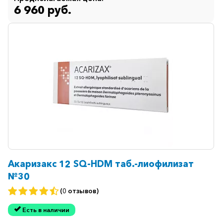
Иммуностимуляторы
6 960 руб.
Климактерические
Метаболизм
Минеральный
обмен
Наружные
средства
Неврологические
Остеопороз
Офтальмология
Акаризакс 12 SQ-HDM таб.-лиофилизат
Паркинсон
№30
Противоаллергические
(0 отзывов)
Противовирусные
Есть в наличии
Противовоспалительные