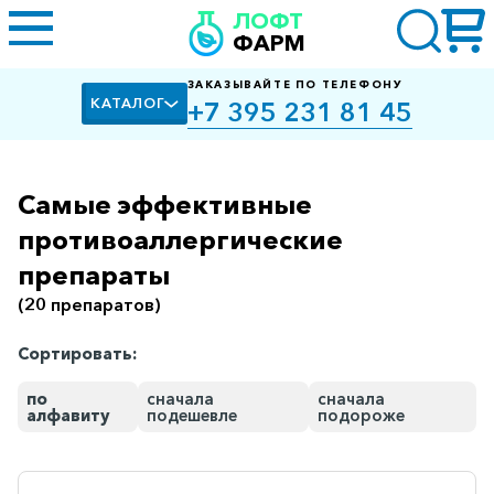
ЛОФТ
ФАРМ
ЗАКАЗЫВАЙТЕ ПО ТЕЛЕФОНУ
КАТАЛОГ
+7 395 231 81 45
Самые эффективные
Алкоголизм,
курение
противоаллергические
препараты
Альцгеймера
болезнь
(20 препаратов)
Антибактериальные
Сортировать:
Артроз
по
сначала
сначала
Биологически
алфавиту
подешевле
подороже
активные
добавки