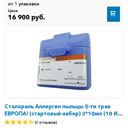
от 1 упаковки
Цена
16 900 руб.
Сталораль Аллерген пыльцы 5-ти трав
ЕВРОПА! (стартовый набор) 3*10мл (10 ИР/
мл 1 фл + 300 ИР/мл 2 фл)
(0 отзывов)