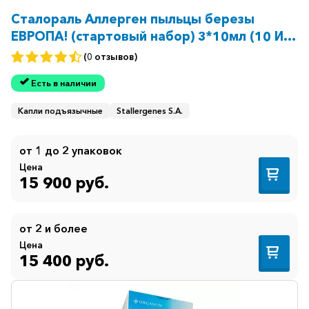
Сталораль Аллерген пыльцы березы
ЕВРОПА! (стартовый набор) 3*10мл (10 ИР/
мл 1 фл + 300 ИР/мл 2 фл)
(0 отзывов)
Есть в наличии
Капли подъязычные
Stallergenes S.A.
от 1 до 2 упаковок
Цена
15 900 руб.
от 2 и более
Цена
15 400 руб.