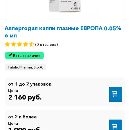
горло-
нос
Хирургия
Щитовидная
Аллергодил капли глазные ЕВРОПА 0.05%
железа
6 мл
(0 отзывов)
Есть в наличии
Tubilix Pharma, S.p.A.
от 1 до 2 упаковок
Цена
2 160 руб.
от 2 и более
Цена