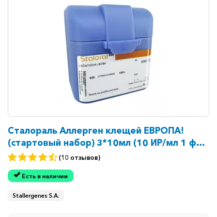
Сталораль Аллерген клещей ЕВРОПА!
(стартовый набор) 3*10мл (10 ИР/мл 1 фл
+ 300 ИР/мл 2 фл)
(10 отзывов)
Есть в наличии
Stallergenes S.A.