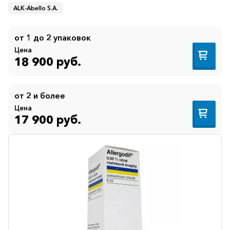
ALK-Abello S.A.
Противогрибковые
Противоопухолевые
от 1 до 2 упаковок
Цена
Противоподагрические
18 900 руб.
Противорвотные
Противоэпилептические
от 2 и более
Цена
Прочее
17 900 руб.
Пульмонология
Сердечные
Сосудистые
Тромбозы
Урология
Ухо-