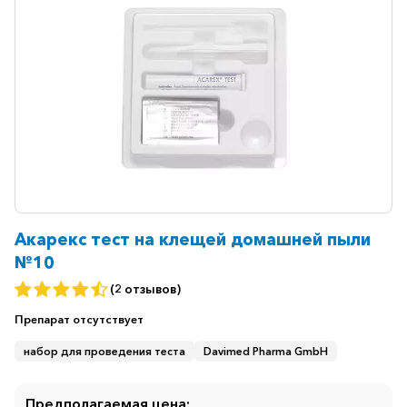
Ветеринарные
Витаминные
Гематологические
Гепатит
Гепатопротекторы
Гинекология
Гомеопатические
Гормональные
Акарекс тест на клещей домашней пыли
№10
Дерматологические
(2 отзывов)
Диабетические
Препарат
отсутствует
Желудочно-
кишечные
набор для проведения теста
Davimed Pharma GmbH
Иммунодепрессанты
Предполагаемая цена: