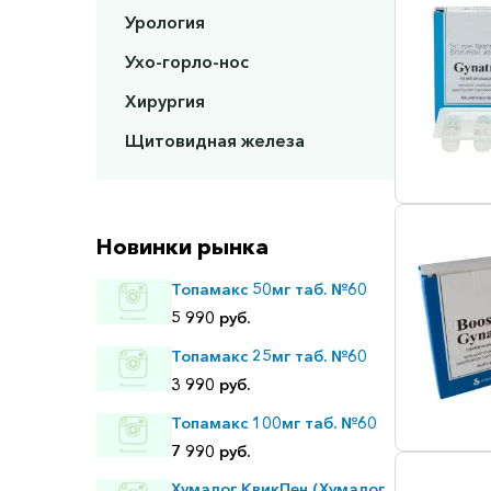
Урология
Ухо-горло-нос
Хирургия
Щитовидная железа
Новинки рынка
Топамакс 50мг таб. №60
5 990 руб.
Топамакс 25мг таб. №60
3 990 руб.
Топамакс 100мг таб. №60
7 990 руб.
Хумалог КвикПен (Хумалог