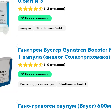
0.5мл №3
(12 отзывов)
Есть в наличии
ампулы
Strathmann GmbH
Гинатрен Бустер Gynatren Booster 
1 ампула (аналог Солкотриховака)
(10 отзывов)
Есть в наличии
Раствор для инъекций
Strathmann GmbH
Гино-травоген овулум (Bayer) 600м