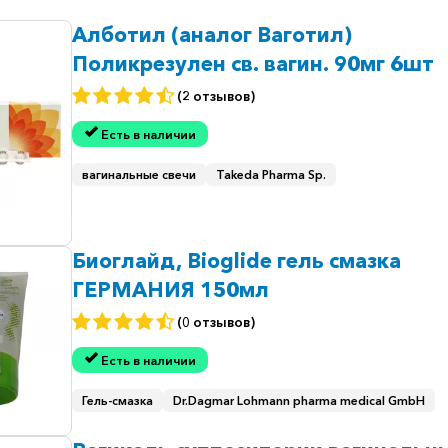
Алботил (аналог Ваготил)
Поликрезулен св. вагин. 90мг 6шт
(2 отзывов)
Есть в наличии
вагинальные свечи
Takeda Pharma Sp.
Биоглайд, Bioglide гель смазка
ГЕРМАНИЯ 150мл
(0 отзывов)
Есть в наличии
Гель-смазка
Dr.Dagmar Lohmann pharma medical GmbH