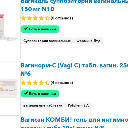
Вагикаль суппозитории вагинальн
150 мг N10
(0 отзывов)
Есть в наличии
Суппозитории вагинальные
Фармина Лтд
Вагинорм-С (Vagi C) табл. вагин. 2
№6
(4 отзывов)
Есть в наличии
вагинальные таблетки
Polichem S.A
Вагисан КОМБИ! гель для интимн
гигиены туба 10г+свечи №8