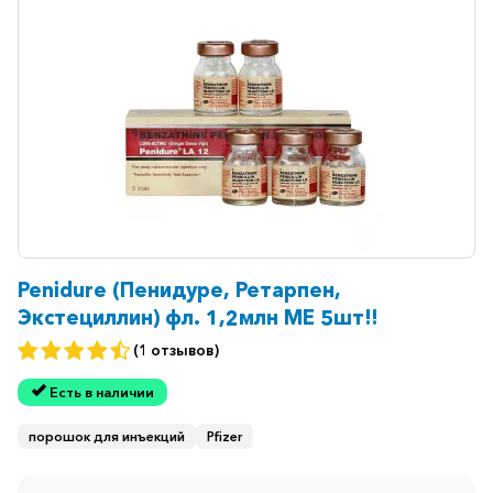
Ветеринарные
Витаминные
Гематологические
Гепатит
Гепатопротекторы
Гинекология
Гомеопатические
Гормональные
Penidure (Пенидуре, Ретарпен,
Экстециллин) фл. 1,2млн МЕ 5шт!!
Дерматологические
(1 отзывов)
Диабетические
Есть в наличии
Желудочно-
кишечные
порошок для инъекций
Pfizer
Иммунодепрессанты