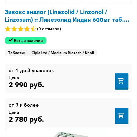
Зивокс аналог (Linezolid / Linzonol /
Linzosum) :: Линезолид Индия 600мг таб.
№10
(0 отзывов)
Есть в наличии
Таблетки
Cipla Ltd / Medisum Biotech / Knoll
от 1 до 3 упаковок
Цена
2 990 руб.
от 3 и более
Цена
2 780 руб.