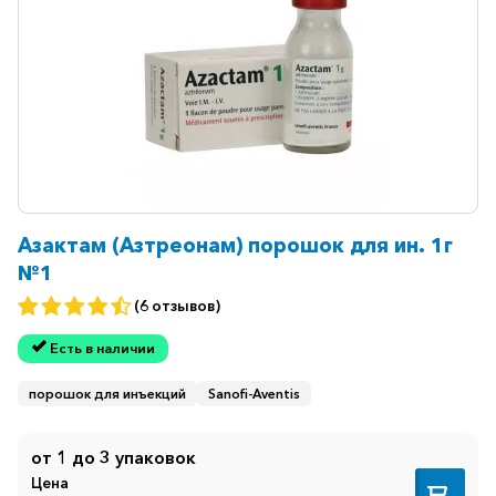
горло-
нос
Хирургия
Щитовидная
железа
Азактам (Азтреонам) порошок для ин. 1г
№1
(6 отзывов)
Есть в наличии
порошок для инъекций
Sanofi-Aventis
от 1 до 3 упаковок
Цена