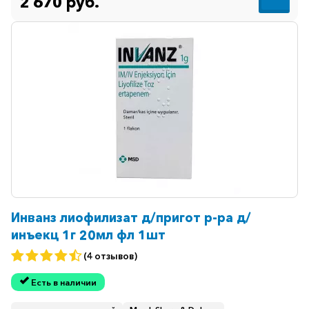
2 670 руб.
Инванз лиофилизат д/пригот р-ра д/
инъекц 1г 20мл фл 1шт
(4 отзывов)
Есть в наличии