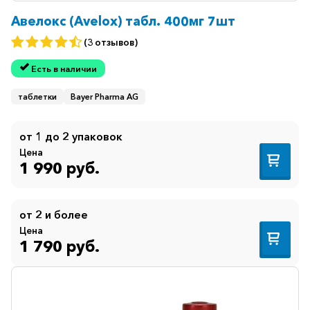
Авелокс (Avelox) табл. 400мг 7шт
Противогрибковые
(3 отзывов)
Противоопухолевые
Есть в наличии
Противоподагрические
Противорвотные
таблетки
Bayer Pharma AG
Противоэпилептические
от 1 до 2 упаковок
Прочее
Цена
1 990 руб.
Пульмонология
Сердечные
от 2 и более
Сосудистые
Цена
1 790 руб.
Тромбозы
Урология
Ухо-