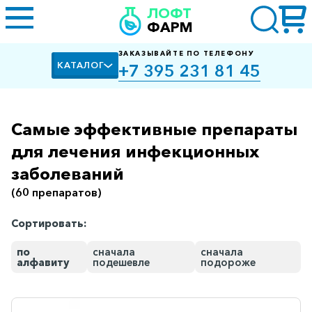
ЛОФТ
ФАРМ
ЗАКАЗЫВАЙТЕ ПО ТЕЛЕФОНУ
КАТАЛОГ
+7 395 231 81 45
Самые эффективные препараты
Алкоголизм,
курение
для лечения инфекционных
заболеваний
Альцгеймера
болезнь
(60 препаратов)
Антибактериальные
Сортировать:
Артроз
по
сначала
сначала
Биологически
алфавиту
подешевле
подороже
активные
добавки