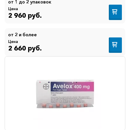
от 1 до 2 упаковок
Иммуностимуляторы
Цена
Климактерические
2 960 руб.
Метаболизм
Минеральный
от 2 и более
обмен
Цена
2 660 руб.
Наружные
средства
Неврологические
Остеопороз
Офтальмология
Паркинсон
Противоаллергические
Противовирусные
Противовоспалительные