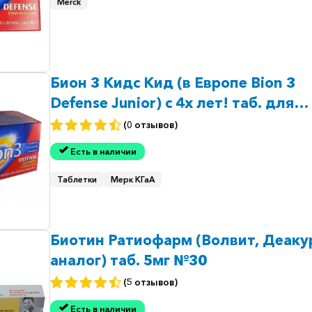
Merck
Бион 3 Кидс Кид (в Европе Bion 3
Defense Junior) с 4х лет! таб. для
жевания №60
(0 отзывов)
Есть в наличии
Таблетки
Мерк КГаА
Биотин Ратиофарм (Волвит, Деаку
аналог) таб. 5мг №30
(5 отзывов)
Есть в наличии