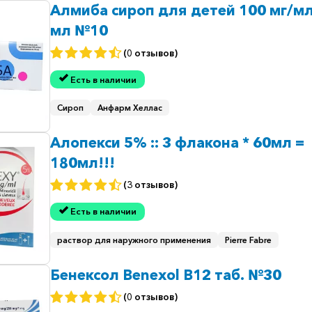
Алмиба сироп для детей 100 мг/мл
мл №10
(0 отзывов)
Есть в наличии
Сироп
Анфарм Хеллас
Алопекси 5% :: 3 флакона * 60мл =
180мл!!!
(3 отзывов)
Есть в наличии
раствор для наружного применения
Pierre Fabre
Бенексол Benexol B12 таб. №30
(0 отзывов)