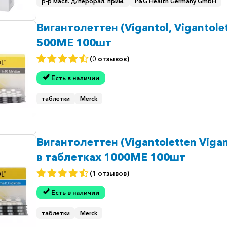
р-р масл. д/перорал. прим.
P&G Health Germany GmbH
Вигантолеттен (Vigantol, Vigantole
500МЕ 100шт
(0 отзывов)
Есть в наличии
таблетки
Merck
Вигантолеттен (Vigantoletten Vigan
в таблетках 1000МЕ 100шт
(1 отзывов)
Есть в наличии
таблетки
Merck