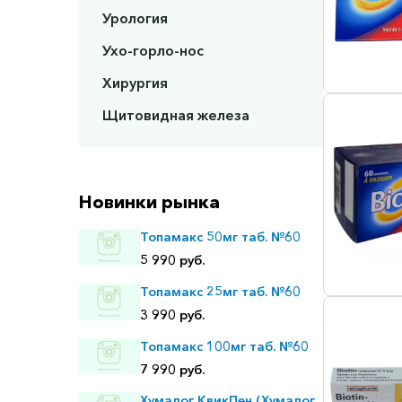
Урология
Ухо-горло-нос
Хирургия
Щитовидная железа
Новинки рынка
Топамакс 50мг таб. №60
5 990 руб.
Топамакс 25мг таб. №60
3 990 руб.
Топамакс 100мг таб. №60
7 990 руб.
Хумалог КвикПен (Хумалог