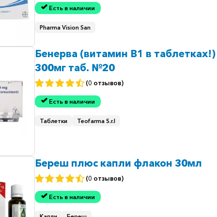
Есть в наличии
Pharma Vision San
Бенерва (витамин В1 в таблетках!)
300мг таб. №20
(0 отзывов)
Есть в наличии
Таблетки
Teofarma S.r.l
Береш плюс капли флакон 30мл
(0 отзывов)
Есть в наличии
Капли
Береш