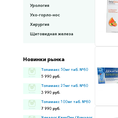
Урология
Ухо-горло-нос
Хирургия
Щитовидная железа
Новинки рынка
Топамакс 50мг таб. №60
5 990 руб.
Топамакс 25мг таб. №60
3 990 руб.
Топамакс 100мг таб. №60
7 990 руб.
Хумалог КвикПен (Хумалог