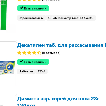
Есть в наличии
спрей назальный
G. Pohl-Boskamp GmbH & Co. KG
Декатилен таб. для рассасывания
(0 отзывов)
Есть в наличии
Таблетки
TEVA
Димиста аэр. спрей для носа 23г
120доз