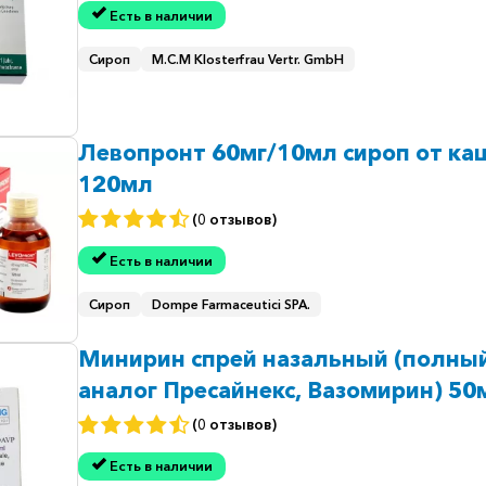
Есть в наличии
Сироп
M.C.M Klosterfrau Vertr. GmbH
Левопронт 60мг/10мл сироп от ка
120мл
(0 отзывов)
Есть в наличии
Сироп
Dompe Farmaceutici SPA.
Минирин спрей назальный (полны
аналог Пресайнекс, Вазомирин) 50
мл (5мкг 25 доз) 2,5мл
(0 отзывов)
Есть в наличии