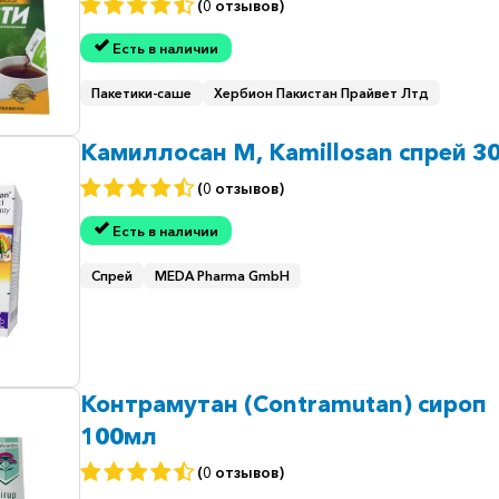
(0 отзывов)
Есть в наличии
Пакетики-саше
Хербион Пакистан Прайвет Лтд
Камиллосан М, Kamillosan спрей 3
(0 отзывов)
Есть в наличии
Спрей
MEDA Pharma GmbH
Контрамутан (Contramutan) сироп
100мл
(0 отзывов)