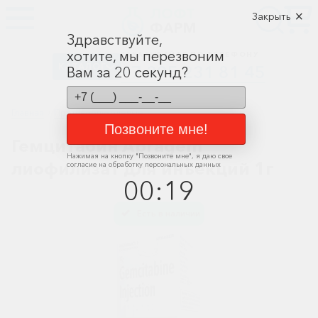
ЛОФТ
Закрыть
ФАРМ
Здравствуйте,
хотите, мы перезвоним
ЗАКАЗЫВАЙТЕ ПО ТЕЛЕФОНУ
КАТАЛОГ
+7 395 231 81 45
Вам за 20 секунд?
Главная
Противоопухолевые
Позвоните мне!
Гемцитабин Apragem
Алкоголизм,
Нажимая на кнопку "
Позвоните мне
", я даю свое
курение
лиофилизат для инъекций 1г
согласие на обработку персональных данных
00
:
19
Альцгеймера
болезнь
Есть в наличии
Спасибо, мы учли Вашу оценку!
Антибактериальные
Артроз
Биологически
активные
добавки