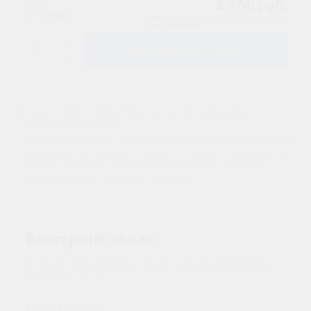
Цена
2 960 руб.
от 3 упак.
Иммуностимуляторы
скидка 10%
Вы экономите 960 руб.
Климактерические
БРОНИРОВАТЬ
3
УПАК.
Метаболизм
Минеральный
обмен
Точную стоимость доставки назовет менеджер при
подтверждении заказа.
Наружные
Стоимость препарата указана без учёта доставки (от 200 руб) в
средства
ближайшую аптеку Вашего города. Вы можете оформить заказ
через наш интернет магазин на любое лекарство, и мы
Неврологические
оперативно доставим его в ваш город.
Остеопороз
Офтальмология
Быстрый заказ
Паркинсон
Оставьте свой контактный телефон и мы перезвоним вам в
Противоаллергические
течение 30 секунд.
Противовирусные
ВАШ ТЕЛЕФОН: