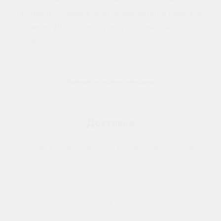
препарат, оказывающий подавляющее действие
на синтез ДНК. Также препарат является
достаточно сильным
радиосенсибилизирующим средством.
Показания
Развернуть полное описание
Применение инъекций Гемцитабин лиофилизат
оправдано в следующих случаях:
Доставка
нерезектабельный рак молочной железы;
онкологическое поражение легкого;
Доставка осуществляется в следующие города:
эпителиальный рак яичников;
онкология шейки матки;
Москва
Санкт-Петербург
Анапа
Артём
рак поджелудочной железы.
Батайск
Белгород
Владивосток
Также препарат может назначаться при
Владимир
Волгоград
Волжский
местнораспространенной уротериальной
онкологии.