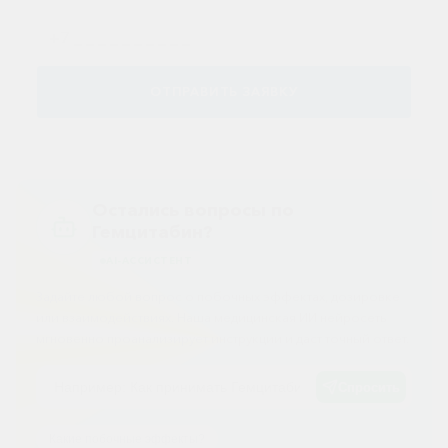
Противовоспалительные
Противогрибковые
Противоопухолевые
ОТПРАВИТЬ ЗАЯВКУ
Противоподагрические
Противорвотные
Противоэпилептические
Остались вопросы по
Прочее
Гемцитабин?
Пульмонология
AI-АССИСТЕНТ
Задайте любой вопрос о побочных эффектах, дозировке
Сердечные
или взаимодействиях. Наша медицинская ИИ нейросеть
Сосудистые
мгновенно проанализирует инструкции и даст точный ответ.
Тромбозы
Спросить
Урология
Какие побочные эффекты?
Ухо-