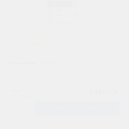
Ветеринарные
Витаминные
Гематологические
Гепатит
Отзывы и вопросы (0)
4.2 (33 оценок)
Гепатопротекторы
Гинекология
В упаковке:
1 флакон
Гомеопатические
Гормональные
Дерматологические
Цена
3 280 руб.
от 1 упак.
Диабетические
БРОНИРОВАТЬ
1
УПАК.
Желудочно-
кишечные
Иммунодепрессанты