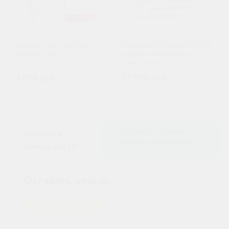
Винкристин 2мг/2мл
Симавакс Cimavax EGF N4
флакон 2мл
(кубинская вакцина от
рака легких)
3 590 руб.
79 900 руб.
Отзывы о сервисе
Отзывы о
бронирования (568)
препарате (0)
Оставить отзыв: