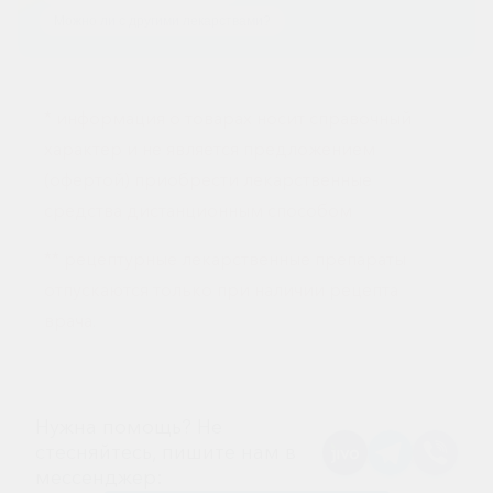
горло-
Можно ли с другими лекарствами?
нос
Хирургия
* информация о товарах носит справочный
Щитовидная
железа
характер и не является предложением
(офертой) приобрести лекарственные
средства дистанционным способом
** рецептурные лекарственные препараты
отпускаются только при наличии рецепта
врача.
Нужна помощь? Не
стесняйтесь, пишите нам в
мессенджер: