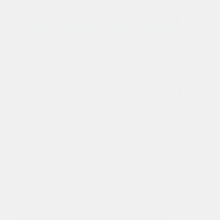
Воронеж
Воткинск
Екатеринбург
Противопоказания
Иваново
Ижевск
Иркутск
Казань
Калуга
Кемерово
Киров
Кострома
Среди противопоказаний к лечению с помощью
препарата можно отметить:
Краснодар
Красноярск
Крымск
Курган
индивидуальную непереносимость какого-
Курск
Липецк
Махачкала
то из компонентов лекарства;
возраст пациента менее 18 лет;
Набережные челны
Нижний Новгород
беременность;
Новокузнецк
грудное вскармливание.
Новомосковск
Новороссийск
Новосибирск
С повышенной осторожностью следует
использовать Гемцитабин больным с сердечно-
Новочеркасск
Омск
Орел
Оренбург
сосудистыми заболеваниями, а также
Пенза
Пермь
Ростов-на-Дону
Рыбинск
нарушениями в работе почек или печени.
Рязань
Самара
Саратов
Севастополь
Побочные эффекты
Серпухов
Симферополь
Сочи
Инъекции Гемцитабин лиофилизата могут