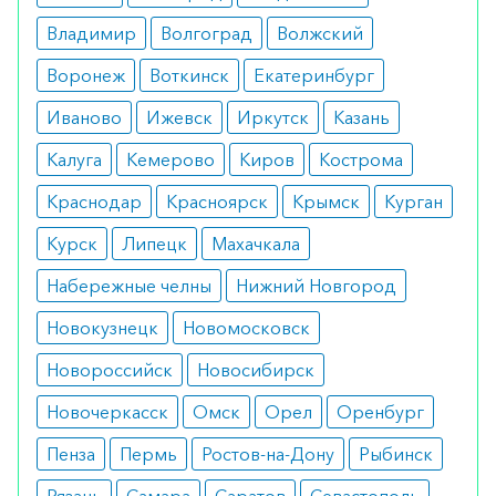
легких.
Владимир
Волгоград
Волжский
Противопоказания
Воронеж
Воткинск
Екатеринбург
повышенная чувствительность к
Иваново
Ижевск
Иркутск
Казань
препарату или его компонентам;
нарушения ритма сердца;
Калуга
Кемерово
Киров
Кострома
гипертиреоз, тиреотоксикоз.
Краснодар
Красноярск
Крымск
Курган
Побочные реакции
Курск
Липецк
Махачкала
тремор;
тахикардия;
Набережные челны
Нижний Новгород
повышение артериального давления;
Новокузнецк
расширение зрачков;
Новомосковск
чрезмерное выделение пота.
Новороссийск
Новосибирск
Как оформить заказ?
Новочеркасск
Омск
Орел
Оренбург
Вы можете заказать препарат с доставкой в
Пенза
Пермь
Ростов-на-Дону
Рыбинск
аптеку-партнёра в вашем городе. Для этого Вы