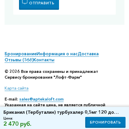
ОТПРАВИТЬ
Бронирование
Информация о нас
Доставка
Отзывы (568)
Контакты
© 2026 Все права сохранены и принадлежат
Сервису бронирования "Лофт-Фарм"
Карта сайта
E-mail:
sales@aptekaloft.com
Указанная на сайте цена, не является публичной
офертой, а всего лишь отображает среднюю стоимость
Бриканил (Тербуталин) турбухалер 0,5мг 120 доз
посредством бронирования в аптеке (по данным нашего
(AstraZeneca)
Цена:
сервиса резервирования)
БРОНИРОВАТЬ
2 470 руб.