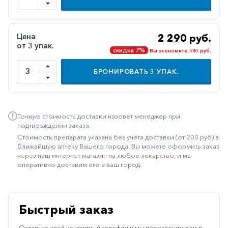
Иммуностимуляторы
Климактерические
Цена
2 290 руб.
от 3 упак.
Метаболизм
скидка 7%
Вы экономите 540 руб.
Минеральный
БРОНИРОВАТЬ
3
УПАК.
обмен
Наружные
средства
Точную стоимость доставки назовет менеджер при
Неврологические
подтверждении заказа.
Стоимость препарата указана без учёта доставки (от 200 руб) в
Остеопороз
ближайшую аптеку Вашего города. Вы можете оформить заказ
через наш интернет магазин на любое лекарство, и мы
Офтальмология
оперативно доставим его в ваш город.
Паркинсон
Противоаллергические
Быстрый заказ
Противовирусные
Оставьте свой контактный телефон и мы перезвоним вам в