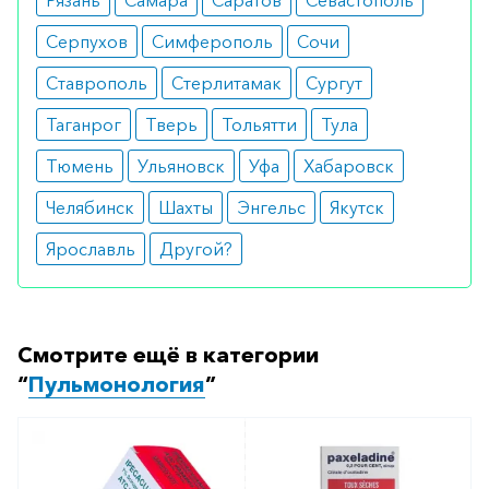
Рязань
Самара
Саратов
Севастополь
можете оформить бронирование на сайте или
заказать по телефону
8 800 301 52 86
(бесплатно
Серпухов
Симферополь
Сочи
с любого телефона по РФ)
Ставрополь
Стерлитамак
Сургут
Таганрог
Тверь
Тольятти
Тула
Тюмень
Ульяновск
Уфа
Хабаровск
Челябинск
Шахты
Энгельс
Якутск
Ярославль
Другой?
Смотрите ещё в категории
“
Пульмонология
”