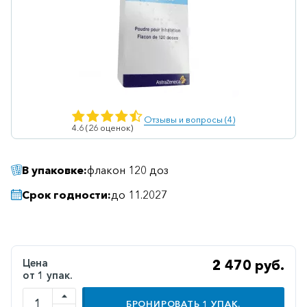
Ветеринарные
Витаминные
Гематологические
Гепатит
Гепатопротекторы
Отзывы и вопросы (4)
4.6 (26 оценок)
Гинекология
Гомеопатические
В упаковке:
флакон 120 доз
Гормональные
Срок годности:
до 11.2027
Дерматологические
Диабетические
Желудочно-
Цена
2 470 руб.
кишечные
от 1 упак.
Иммунодепрессанты
БРОНИРОВАТЬ
1
УПАК.