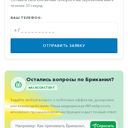
Противовоспалительные
течение 30 секунд.
Противогрибковые
ВАШ ТЕЛЕФОН:
Противоопухолевые
Противоподагрические
Противорвотные
ОТПРАВИТЬ ЗАЯВКУ
Противоэпилептические
Прочее
Пульмонология
Остались вопросы по Бриканил?
Сердечные
AI-АССИСТЕНТ
Сосудистые
Задайте любой вопрос о побочных эффектах, дозировке
Тромбозы
или взаимодействиях. Наша медицинская ИИ нейросеть
мгновенно проанализирует инструкции и даст точный ответ.
Урология
Спросить
Ухо-