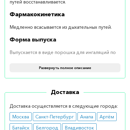
путей восстанавливается.
Фармакокинетика
Медленно всасывается из дыхательных путей.
Форма выпуска
Выпускается в виде порошка для ингаляций по
0,5 мг на 100 доз.
Развернуть полное описание
Применение и дозирование
Применяется ингаляционно двукратно каждые
Доставка
4–6 часов.
Показания
Доставка осуществляется в следующие города:
Москва
Санкт-Петербург
Анапа
Артём
бронхиальная астма;
бронхоэктазы;
Батайск
Белгород
Владивосток
хроническая обструктивная болезнь