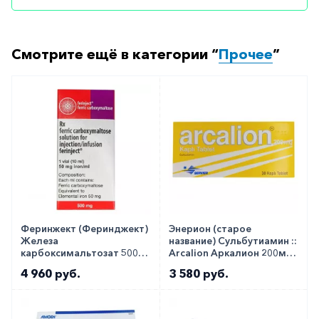
Смотрите ещё в категории “
Прочее
”
Феринжект (Феринджект)
Энерион (старое
Железа
название) Сульбутиамин ::
карбоксимальтозат 500мг
Arcalion Аркалион 200мг
:: Ferinject раствор для в/в
таб. №30
4 960 руб.
3 580 руб.
50мг/мл 10мл фл. №1