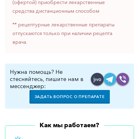
(офертой) приобрести лекарственные
горло-
средства дистанционным способом
нос
Хирургия
** рецептурные лекарственные препараты
отпускаются только при наличии рецепта
Щитовидная
железа
врача.
Нужна помощь? Не
стесняйтесь, пишите нам в
мессенджер:
ЗАДАТЬ ВОПРОС О ПРЕПАРАТЕ
Как мы работаем?