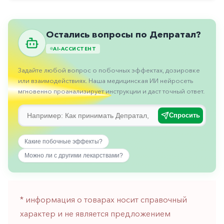
Противовоспалительные
Противогрибковые
Остались вопросы по Депратал?
Противоопухолевые
AI-АССИСТЕНТ
Противоподагрические
Задайте любой вопрос о побочных эффектах, дозировке
Противорвотные
или взаимодействиях. Наша медицинская ИИ нейросеть
мгновенно проанализирует инструкции и даст точный ответ.
Противоэпилептические
Прочее
Спросить
Пульмонология
Какие побочные эффекты?
Сердечные
Можно ли с другими лекарствами?
Сосудистые
Тромбозы
* информация о товарах носит справочный
Урология
характер и не является предложением
Ухо-