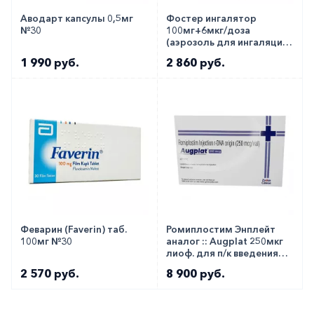
Аводарт капсулы 0,5мг
Фостер ингалятор
№30
100мг+6мкг/доза
(аэрозоль для ингаляций)
№120
1 990 руб.
2 860 руб.
Феварин (Faverin) таб.
Ромиплостим Энплейт
100мг №30
аналог :: Augplat 250мкг
лиоф. для п/к введения
флакон №1
2 570 руб.
8 900 руб.