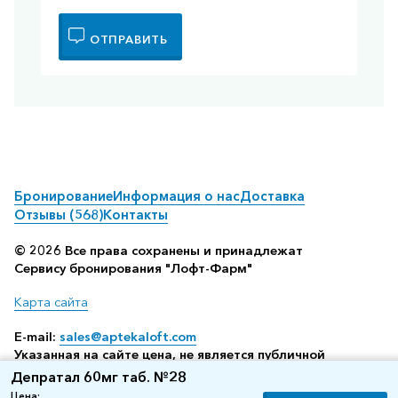
ОТПРАВИТЬ
Бронирование
Информация о нас
Доставка
Отзывы (568)
Контакты
© 2026 Все права сохранены и принадлежат
Сервису бронирования "Лофт-Фарм"
Карта сайта
E-mail:
sales@aptekaloft.com
Указанная на сайте цена, не является публичной
офертой, а всего лишь отображает среднюю стоимость
Депратал 60мг таб. №28
посредством бронирования в аптеке (по данным нашего
Цена: