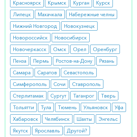
Красноярск
Крымск
Курган
Курск
Липецк
Махачкала
Набережные челны
Нижний Новгород
Новокузнецк
Новороссийск
Новосибирск
Новочеркасск
Омск
Орел
Оренбург
Пенза
Пермь
Ростов-на-Дону
Рязань
Самара
Саратов
Севастополь
Симферополь
Сочи
Ставрополь
Стерлитамак
Сургут
Таганрог
Тверь
Тольятти
Тула
Тюмень
Ульяновск
Уфа
Хабаровск
Челябинск
Шахты
Энгельс
Якутск
Ярославль
Другой?