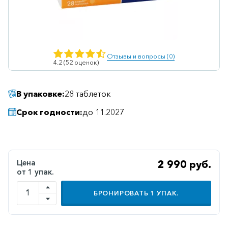
Ветеринарные
Витаминные
Гематологические
Отзывы и вопросы (0)
4.2 (52 оценок)
Гепатит
Гепатопротекторы
В упаковке:
28 таблеток
Гинекология
Срок годности:
до 11.2027
Гомеопатические
Гормональные
Дерматологические
Цена
2 990 руб.
от 1 упак.
Диабетические
Желудочно-
БРОНИРОВАТЬ
1
УПАК.
кишечные
Иммунодепрессанты