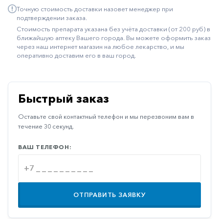
Точную стоимость доставки назовет менеджер при
Иммуностимуляторы
подтверждении заказа.
Климактерические
Стоимость препарата указана без учёта доставки (от 200 руб) в
ближайшую аптеку Вашего города. Вы можете оформить заказ
Метаболизм
через наш интернет магазин на любое лекарство, и мы
оперативно доставим его в ваш город.
Минеральный
обмен
Наружные
Быстрый заказ
средства
Оставьте свой контактный телефон и мы перезвоним вам в
Неврологические
течение 30 секунд.
Остеопороз
ВАШ ТЕЛЕФОН:
Офтальмология
Паркинсон
Противоаллергические
ОТПРАВИТЬ ЗАЯВКУ
Противовирусные