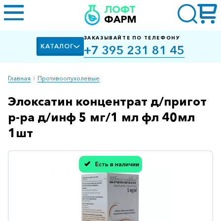
ЛОФТ
ФАРМ
ЗАКАЗЫВАЙТЕ ПО ТЕЛЕФОНУ
КАТАЛОГ
+7 395 231 81 45
Главная
Противоопухолевые
Элоксатин концентрат д/пригот
Алкоголизм,
курение
р-ра д/инф 5 мг/1 мл фл 40мл
Альцгеймера
1шт
болезнь
Антибактериальные
Есть в наличии
Спасибо, мы учли Вашу оценку!
Артроз
Биологически
активные
добавки