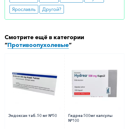
Как оформить заказ?
Ярославль
Другой?
Вы можете заказать препарат с доставкой в
аптеку-партнёра в вашем городе. Для этого Вы
можете оформить бронирование на сайте или
Смотрите ещё в категории
заказать по телефону
8 800 301 52 86
(бесплатно
“
Противоопухолевые
”
с любого телефона по РФ)
Эндоксан таб. 50 мг №50
Гидреа 500мг капсулы
№100