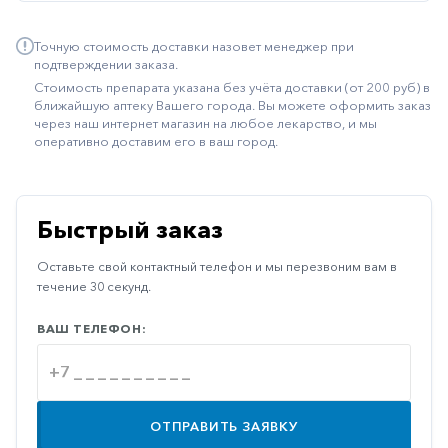
Иммуностимуляторы
Точную стоимость доставки назовет менеджер при
Климактерические
подтверждении заказа.
Стоимость препарата указана без учёта доставки (от 200 руб) в
Метаболизм
ближайшую аптеку Вашего города. Вы можете оформить заказ
через наш интернет магазин на любое лекарство, и мы
Минеральный
оперативно доставим его в ваш город.
обмен
Наружные
средства
Быстрый заказ
Неврологические
Оставьте свой контактный телефон и мы перезвоним вам в
Остеопороз
течение 30 секунд.
Офтальмология
ВАШ ТЕЛЕФОН:
Паркинсон
Противоаллергические
Противовирусные
ОТПРАВИТЬ ЗАЯВКУ