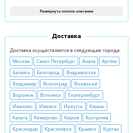
Рекомендуется для лечения рака ободочной
Развернуть полное описание
кишки, колоректального рака, а также опухолей
яичника.
Противопоказания
Доставка
Подходит большинству пациентов, в то же
Доставка осуществляется в следующие города:
время при индивидуальной непереносимости
Москва
Санкт-Петербург
Анапа
Артём
компонентов использоваться не может.
Батайск
Белгород
Владивосток
Побочные эффекты
Владимир
Волгоград
Волжский
Средство не вызывает побочных эффектов при
Воронеж
Воткинск
Екатеринбург
правильном применении. Крайне редко
длительный курс становится причиной анемии и
Иваново
Ижевск
Иркутск
Казань
нейтропении.
Калуга
Кемерово
Киров
Кострома
Режим дозирования
Краснодар
Красноярск
Крымск
Курган