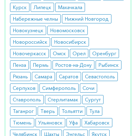
Применяется один раз в неделю в виде
Курск
Липецк
Махачкала
инъекций. Допускается выполнение как
Набережные челны
Нижний Новгород
монотерапии, так и сочетание с иными
Новокузнецк
Новомосковск
химиотерапевтическими препаратами.
Новороссийск
Новосибирск
Особые указания
Новочеркасск
Омск
Орел
Оренбург
Нельзя смешивать в одном флаконе с иными
Пенза
Пермь
Ростов-на-Дону
Рыбинск
средствами. Допускается только одновременно
введение с использованием Y-образной
Рязань
Самара
Саратов
Севастополь
системы.
Серпухов
Симферополь
Сочи
Медики о препарате
Ставрополь
Стерлитамак
Сургут
Врачи рекомендуют для выполнения
Таганрог
Тверь
Тольятти
Тула
химиотерапии в качестве дополнительного
Тюмень
Ульяновск
Уфа
Хабаровск
средства, даже если та уже начата.
Челябинск
Шахты
Энгельс
Якутск