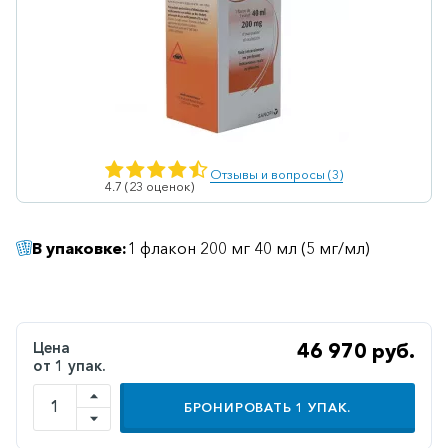
Ветеринарные
Витаминные
Гематологические
Гепатит
Гепатопротекторы
Отзывы и вопросы (3)
4.7 (23 оценок)
Гинекология
Гомеопатические
В упаковке:
1 флакон 200 мг 40 мл (5 мг/мл)
Гормональные
Дерматологические
Диабетические
Цена
46 970 руб.
от 1 упак.
Желудочно-
кишечные
БРОНИРОВАТЬ
1
УПАК.
Иммунодепрессанты