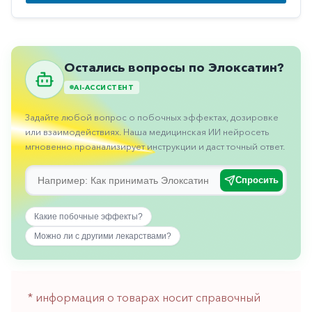
Противовоспалительные
Противогрибковые
Противоопухолевые
Остались вопросы по Элоксатин?
Противоподагрические
AI-АССИСТЕНТ
Противорвотные
Задайте любой вопрос о побочных эффектах, дозировке
или взаимодействиях. Наша медицинская ИИ нейросеть
Противоэпилептические
мгновенно проанализирует инструкции и даст точный ответ.
Прочее
Спросить
Пульмонология
Сердечные
Какие побочные эффекты?
Сосудистые
Можно ли с другими лекарствами?
Тромбозы
Урология
* информация о товарах носит справочный
Ухо-