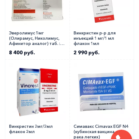
Эверолимус 5мг
Винкристин р-р для
(Олирамус, Николимус,
инъекций 1 мг/1 мл
Афинитор аналог) таб. ::
флакон 1мл
Evermil 5мг №10
8 400 руб.
2 990 руб.
Винкристин 2мг/2мл
Симавакс Cimavax EGF N4
флакон 2мл
(кубинская вакцина от
рака легких)