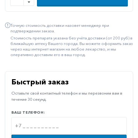
Иммуностимуляторы
Климактерические
Точную стоимость доставки назовет менеджер при
Метаболизм
подтверждении заказа.
Стоимость препарата указана без учёта доставки (от 200 руб) в
Минеральный
ближайшую аптеку Вашего города. Вы можете оформить заказ
обмен
через наш интернет магазин на любое лекарство, и мы
оперативно доставим его в ваш город.
Наружные
средства
Неврологические
Быстрый заказ
Остеопороз
Оставьте свой контактный телефон и мы перезвоним вам в
Офтальмология
течение 30 секунд.
Паркинсон
ВАШ ТЕЛЕФОН:
Противоаллергические
Противовирусные