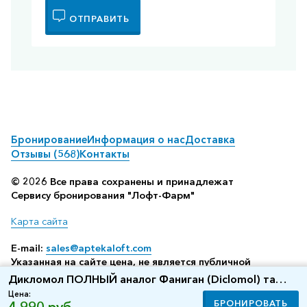
ОТПРАВИТЬ
Бронирование
Информация о нас
Доставка
Отзывы (568)
Контакты
© 2026 Все права сохранены и принадлежат
Сервису бронирования "Лофт-Фарм"
Карта сайта
E-mail:
sales@aptekaloft.com
Указанная на сайте цена, не является публичной
офертой, а всего лишь отображает среднюю стоимость
Дикломол ПОЛНЫЙ аналог Фаниган (Diclomol) таб.
посредством бронирования в аптеке (по данным нашего
N100 (10х10)
Цена:
сервиса резервирования)
БРОНИРОВАТЬ
4 990 руб.