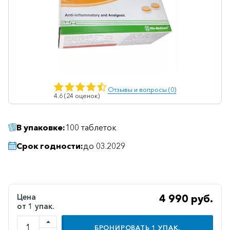
Ветеринарные
Витаминные
Гематологические
Гепатит
Гепатопротекторы
Отзывы и вопросы (0)
4.6 (24 оценок)
Гинекология
Гомеопатические
В упаковке:
100 таблеток
Гормональные
Срок годности:
до 03.2029
Дерматологические
Диабетические
Желудочно-
Цена
4 990 руб.
кишечные
от 1 упак.
Иммунодепрессанты
БРОНИРОВАТЬ
1
УПАК.