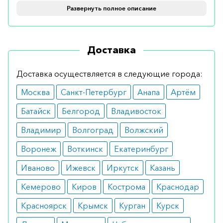
временно улучшает самочувствие
Развернуть полное описание
Кому показан
Доставка
Препарат назначается людям со следующими
патологиями:
Доставка осуществляется в следующие города:
ревматические заболевания, такие как
Москва
Санкт-Петербург
Анапа
Артём
остеоартрит, бурсит, миозит и другие;
заболевания позвоночника;
Батайск
Белгород
Владивосток
синяки;
состояние после операции;
Владимир
Волгоград
Волжский
возникновение приступов мигрени;
почечное и печеночное покалывание;
Воронеж
Воткинск
Екатеринбург
ЛОР-заболевания, такие как средний отит,
фарингит и тонзиллит;
Иваново
Ижевск
Иркутск
Казань
зубная боль;
чувство боли в мышцах и суставах после
Кемерово
Киров
Кострома
Краснодар
выполнения больших физических нагрузок.
Красноярск
Крымск
Курган
Курск
Противопоказания