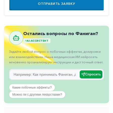
Противовоспалительные
ОТПРАВИТЬ ЗАЯВКУ
Противогрибковые
Противоопухолевые
Противоподагрические
Остались вопросы по Фаниган?
Противорвотные
AI-АССИСТЕНТ
Противоэпилептические
Задайте любой вопрос о побочных эффектах, дозировке
или взаимодействиях. Наша медицинская ИИ нейросеть
Прочее
мгновенно проанализирует инструкции и даст точный ответ.
Пульмонология
Спросить
Сердечные
Сосудистые
Какие побочные эффекты?
Тромбозы
Можно ли с другими лекарствами?
Урология
Ухо-