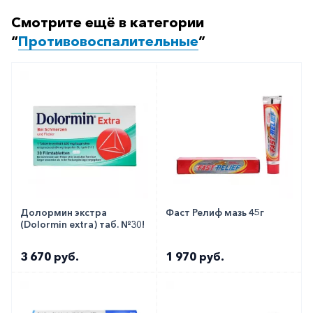
возраста, течения заболевания, переносимости
Смотрите ещё в категории
препарата. Как правило, лечение начинают с
“
Противовоспалительные
”
дозы - одна таблетка трижды в сутки.
Как оформить заказ?
Вы можете заказать препарат с доставкой в
аптеку-партнёра в вашем городе. Для этого Вы
можете оформить бронирование на сайте или
заказать по телефону
8 800 301 52 86
(бесплатно
с любого телефона по РФ)
Долормин экстра
Фаст Релиф мазь 45г
(Dolormin extra) таб. №30!
3 670 руб.
1 970 руб.