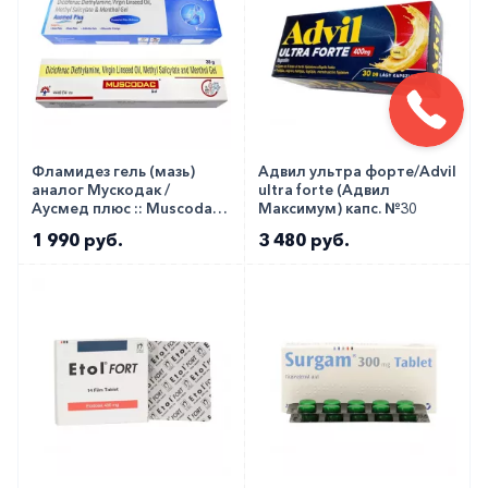
Фламидез гель (мазь)
Адвил ультра форте/Advil
аналог Мускодак /
ultra forte (Адвил
Аусмед плюс :: Muscodac
Максимум) капс. №30
GM / Ausmed plus 30г
1 990 руб.
3 480 руб.