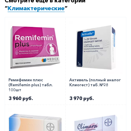
Смотрите ещё в категории
“
Климактерические
”
Ремифемин плюс
Активель (полный аналог
(Remifemin plus) табл.
Клиогест) таб. №28
100шт
3 960 руб.
3 970 руб.