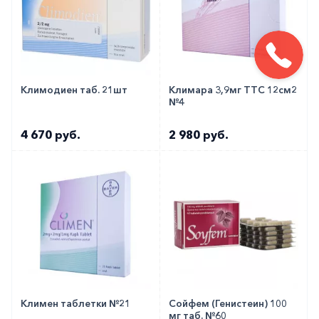
Климодиен таб. 21шт
Климара 3,9мг ТТС 12см2
№4
4 670 руб.
2 980 руб.
Климен таблетки №21
Сойфем (Генистеин) 100
мг таб. №60