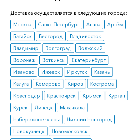
Форма выпуска
Доставка осуществляется в следующие города:
Выпускается в виде раствора для
Москва
Санкт-Петербург
Анапа
Артём
внутримышечного введения в ампулах по 1 мл
Батайск
Белгород
Владивосток
№1.
Владимир
Волгоград
Волжский
Применение и дозирование
Воронеж
Воткинск
Екатеринбург
Вводится только внутримышечно по 1 ампуле 1
Иваново
Ижевск
Иркутск
Казань
раз в 4 недели.
Калуга
Кемерово
Киров
Кострома
Показания
Краснодар
Красноярск
Крымск
Курган
климактерический синдром;
посткастрационный синдром.
Курск
Липецк
Махачкала
Противопоказания
Набережные челны
Нижний Новгород
беременность и кормление грудью;
Новокузнецк
Новомосковск
гиперчувствительность к компонентам;