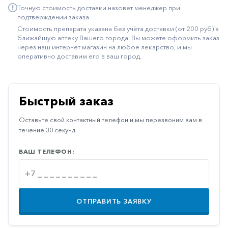
Точную стоимость доставки назовет менеджер при
Иммуностимуляторы
подтверждении заказа.
Стоимость препарата указана без учёта доставки (от 200 руб) в
Климактерические
ближайшую аптеку Вашего города. Вы можете оформить заказ
через наш интернет магазин на любое лекарство, и мы
Метаболизм
оперативно доставим его в ваш город.
Минеральный
обмен
Наружные
Быстрый заказ
средства
Оставьте свой контактный телефон и мы перезвоним вам в
Неврологические
течение 30 секунд.
Остеопороз
ВАШ ТЕЛЕФОН:
Офтальмология
Паркинсон
Противоаллергические
ОТПРАВИТЬ ЗАЯВКУ
Противовирусные