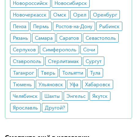
Новороссийск
опухоли женских половых органов.
Новосибирск
Побочные реакции
Новочеркасск
Омск
Орел
Оренбург
Пенза
Пермь
Ростов-на-Дону
Рыбинск
изменение полового влечения;
повышение массы тела;
Рязань
Самара
Саратов
Севастополь
огрубение молочных желез.
Серпухов
Симферополь
Сочи
Как оформить заказ?
Ставрополь
Стерлитамак
Сургут
Вы можете заказать препарат с доставкой в
Таганрог
Тверь
Тольятти
Тула
аптеку-партнёра в вашем городе. Для этого Вы
можете оформить бронирование на сайте или
Тюмень
Ульяновск
Уфа
Хабаровск
заказать по телефону
8 800 301 52 86
(бесплатно
Челябинск
Шахты
Энгельс
Якутск
с любого телефона по РФ)
Ярославль
Другой?