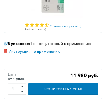
Ветеринарные
Витаминные
Гематологические
Отзывы и вопросы (0)
4.6 (36 оценок)
Гепатит
Гепатопротекторы
В упаковке:
1 шприц, готовый к применению
Гинекология
Инструкция по применению
Гомеопатические
Гормональные
Дерматологические
Цена
11 980 руб.
от 1 упак.
Диабетические
БРОНИРОВАТЬ
1
УПАК.
Желудочно-
кишечные
Иммунодепрессанты