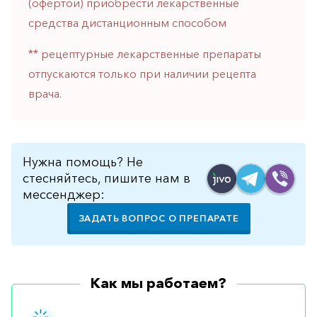
(офертой) приобрести лекарственные
горло-
средства дистанционным способом
нос
Хирургия
** рецептурные лекарственные препараты
отпускаются только при наличии рецепта
Щитовидная
железа
врача.
Нужна помощь? Не
стесняйтесь, пишите нам в
мессенджер:
ЗАДАТЬ ВОПРОС О ПРЕПАРАТЕ
Как мы работаем?