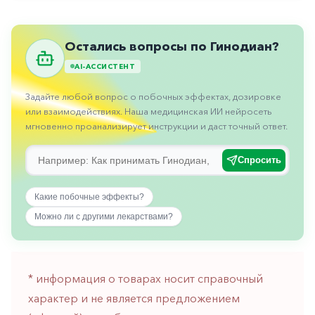
Противовоспалительные
Противогрибковые
Остались вопросы по Гинодиан?
Противоопухолевые
AI-АССИСТЕНТ
Противоподагрические
Задайте любой вопрос о побочных эффектах, дозировке
Противорвотные
или взаимодействиях. Наша медицинская ИИ нейросеть
мгновенно проанализирует инструкции и даст точный ответ.
Противоэпилептические
Прочее
Спросить
Пульмонология
Какие побочные эффекты?
Сердечные
Можно ли с другими лекарствами?
Сосудистые
Тромбозы
* информация о товарах носит справочный
Урология
характер и не является предложением
Ухо-