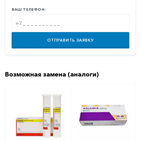
Противовоспалительные
ВАШ ТЕЛЕФОН:
Противогрибковые
Противоопухолевые
Противоподагрические
ОТПРАВИТЬ ЗАЯВКУ
Противорвотные
Противоэпилептические
Прочее
Возможная замена (аналоги)
Пульмонология
Сердечные
Сосудистые
Тромбозы
Урология
Ухо-