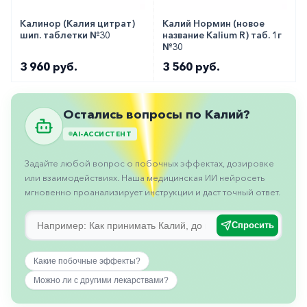
горло-
нос
Калинор (Калия цитрат)
Калий Нормин (новое
шип. таблетки №30
название Kalium R) таб. 1г
№30
Хирургия
3 960 руб.
3 560 руб.
Щитовидная
железа
Остались вопросы по Калий?
AI-АССИСТЕНТ
Задайте любой вопрос о побочных эффектах, дозировке
или взаимодействиях. Наша медицинская ИИ нейросеть
мгновенно проанализирует инструкции и даст точный ответ.
Спросить
Какие побочные эффекты?
Можно ли с другими лекарствами?