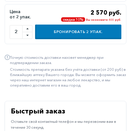
Иммуностимуляторы
Цена
2 570 руб.
от 2 упак.
Климактерические
скидка 10%
Вы экономите 600 руб.
Метаболизм
БРОНИРОВАТЬ
2
УПАК.
Минеральный
обмен
Наружные
Точную стоимость доставки назовет менеджер при
средства
подтверждении заказа.
Стоимость препарата указана без учёта доставки (от 200 руб) в
Неврологические
ближайшую аптеку Вашего города. Вы можете оформить заказ
через наш интернет магазин на любое лекарство, и мы
Остеопороз
оперативно доставим его в ваш город.
Офтальмология
Паркинсон
Быстрый заказ
Противоаллергические
Оставьте свой контактный телефон и мы перезвоним вам в
Противовирусные
течение 30 секунд.