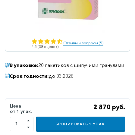
Ветеринарные
Витаминные
Гематологические
Гепатит
Отзывы и вопросы (5)
4.5 (38 оценок)
Гепатопротекторы
Гинекология
В упаковке:
20 пакетиков с шипучими гранулами
Гомеопатические
Срок годности:
до 03.2028
Гормональные
Дерматологические
Диабетические
Цена
2 870 руб.
от 1 упак.
Желудочно-
кишечные
БРОНИРОВАТЬ
1
УПАК.
Иммунодепрессанты