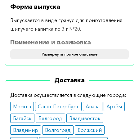
Форма выпуска
Выпускается в виде гранул для приготовления
шипучего напитка по 3 г №20.
Применение и дозировка
Развернуть полное описание
Принимается во время еды по 1–2 пакетика в
сутки. Один пакетик растворяется в 150–200 мл
воды и выпивается небольшими глотками.
Доставка
Показания
Доставка осуществляется в следующие города:
снижение уровня концентрации калия в
плазме крови.
Москва
Санкт-Петербург
Анапа
Артём
Противопоказания
Батайск
Белгород
Владивосток
гиперчувствительность к компонентам;
Владимир
Волгоград
Волжский
повышенное содержание калия.