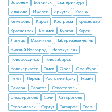
Воронеж
Воткинск
Екатеринбург
Побочные реакции
Иваново
Ижевск
Иркутск
Казань
аллергические реакции при
Кемерово
Киров
Кострома
Краснодар
индивидуальной непереносимости;
снижение артериального давления;
Красноярск
Крымск
Курган
Курск
слабость в мышцах.
Липецк
Махачкала
Набережные челны
Аналоги
Нижний Новгород
Новокузнецк
Калий-нормин 1 г 30 таблеток
Новороссийск
Новосибирск
Калинор 30 шипучих таблеток
Новочеркасск
Омск
Орел
Оренбург
Аналоги
Пенза
Пермь
Ростов-на-Дону
Рязань
Калинор (Калия цитрат) шип. таблетки
Самара
Саратов
Севастополь
№30
Калий Нормин (новое название Kalium R)
Симферополь
Сочи
Ставрополь
таб. 1г №30
Стерлитамак
Сургут
Таганрог
Тверь
Как оформить заказ?