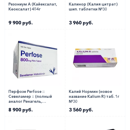
Резониум А (Кайексалат,
Калинор (Калия цитрат)
Кеоксалат) 454г
шип. таблетки №30
9 900 руб.
3 960 руб.
Перфозе Perfose ::
Калий Нормин (новое
Севеламер :: (полный
название Kalium R) таб. 1г
аналог Ренагель,
№30
Селамерекс) таб. 800мг
8 900 руб.
3 560 руб.
№180