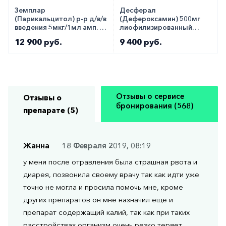
Земплар
Десферал
(Парикальцитол) р-р д/в/в
(Дефероксамин) 500мг
введения 5мкг/1мл амп. 5
лиофилизированный
шт
порошок для инъекций
12 900 руб.
9 400 руб.
№10
Отзывы о сервисе
Отзывы о
бронирования (568)
препарате (5)
Жанна
18 Февраля 2019, 08:19
у меня после отравления была страшная рвота и
диарея, позвонила своему врачу так как идти уже
точно не могла и просила помочь мне, кроме
других препаратов он мне назначил еще и
препарат содержащий калий, так как при таких
расстройствах организм очень резко теряет