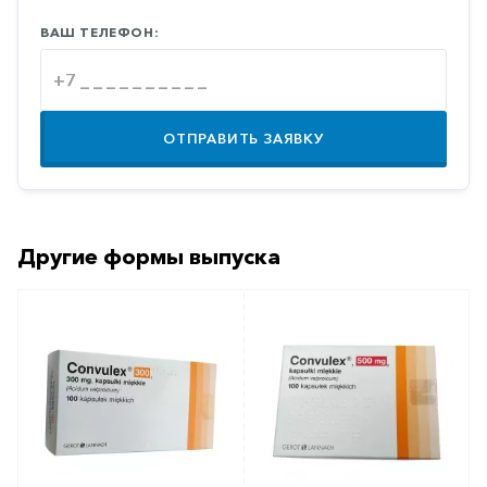
Противовоспалительные
ВАШ ТЕЛЕФОН:
Противогрибковые
Противоопухолевые
Противоподагрические
ОТПРАВИТЬ ЗАЯВКУ
Противорвотные
Противоэпилептические
Прочее
Другие формы выпуска
Пульмонология
Сердечные
Сосудистые
Тромбозы
Урология
Ухо-