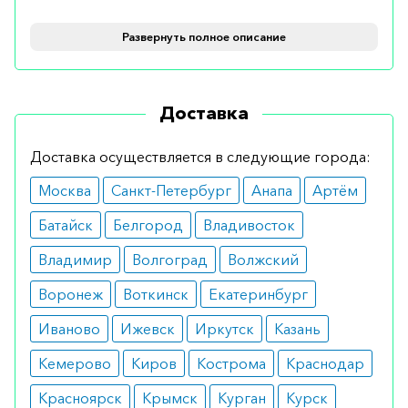
Показания
Развернуть полное описание
В детском возрасте средство применяется при
диагностированных фебрильных судорогах,
Доставка
тике. Препарат также используется при наличии
парциальных и генерализованных припадках.
Доставка осуществляется в следующие города:
Противопоказания
Москва
Санкт-Петербург
Анапа
Артём
Средство не рекомендуется применять в случае
Батайск
Белгород
Владивосток
проявления аллергической реакции организма
Владимир
Волгоград
Волжский
на вальпроевую кислоту и ее составляющие,
Воронеж
Воткинск
Екатеринбург
другие компоненты сиропа. Главные
противопоказания — гепатит, диатез, нарушения
Иваново
Ижевск
Иркутск
Казань
работы поджелудочной железы.
Кемерово
Киров
Кострома
Краснодар
Побочные эффекты
Красноярск
Крымск
Курган
Курск