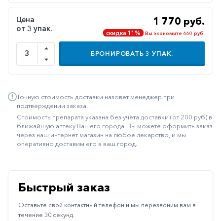
Иммуностимуляторы
Цена
1 770 руб.
от 3 упак.
Климактерические
скидка 11%
Вы экономите 660 руб.
Метаболизм
БРОНИРОВАТЬ
3
УПАК.
Минеральный
обмен
Наружные
Точную стоимость доставки назовет менеджер при
средства
подтверждении заказа.
Стоимость препарата указана без учёта доставки (от 200 руб) в
Неврологические
ближайшую аптеку Вашего города. Вы можете оформить заказ
через наш интернет магазин на любое лекарство, и мы
Остеопороз
оперативно доставим его в ваш город.
Офтальмология
Паркинсон
Быстрый заказ
Противоаллергические
Оставьте свой контактный телефон и мы перезвоним вам в
Противовирусные
течение 30 секунд.