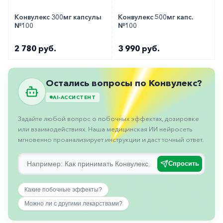
горло-
нос
Конвулекс 300мг капсулы
Конвулекс 500мг капс.
№100
№100
Хирургия
2 780 руб.
3 990 руб.
Щитовидная
железа
Остались вопросы по Конвулекс?
AI-АССИСТЕНТ
Задайте любой вопрос о побочных эффектах, дозировке
или взаимодействиях. Наша медицинская ИИ нейросеть
мгновенно проанализирует инструкции и даст точный ответ.
Спросить
Какие побочные эффекты?
Можно ли с другими лекарствами?