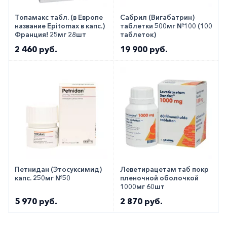
Топамакс табл. (в Европе
Сабрил (Вигабатрин)
название Epitomax в капс.)
таблетки 500мг №100 (100
Франция! 25мг 28шт
таблеток)
2 460 руб.
19 900 руб.
Петнидан (Этосуксимид)
Леветирацетам таб покр
капс. 250мг №50
пленочной оболочкой
1000мг 60шт
5 970 руб.
2 870 руб.