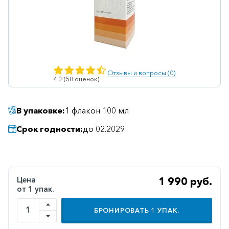
Ветеринарные
Витаминные
Гематологические
Гепатит
Отзывы и вопросы (0)
4.2 (58 оценок)
Гепатопротекторы
Гинекология
В упаковке:
1 флакон 100 мл
Гомеопатические
Срок годности:
до 02.2029
Гормональные
Дерматологические
Диабетические
Цена
1 990 руб.
от 1 упак.
Желудочно-
кишечные
БРОНИРОВАТЬ
1
УПАК.
Иммунодепрессанты