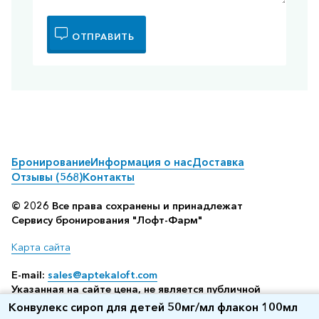
ОТПРАВИТЬ
Бронирование
Информация о нас
Доставка
Отзывы (568)
Контакты
© 2026 Все права сохранены и принадлежат
Сервису бронирования "Лофт-Фарм"
Карта сайта
E-mail:
sales@aptekaloft.com
Указанная на сайте цена, не является публичной
офертой, а всего лишь отображает среднюю стоимость
Конвулекс сироп для детей 50мг/мл флакон 100мл
посредством бронирования в аптеке (по данным нашего