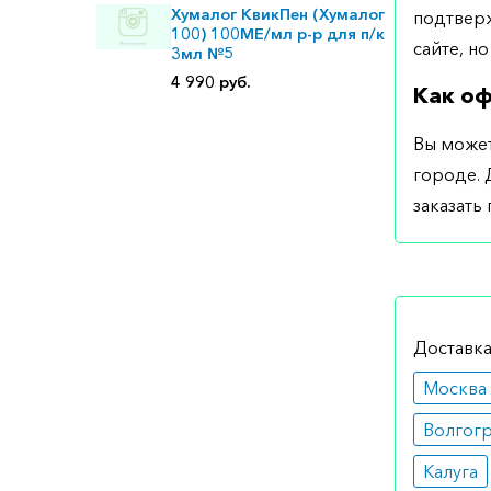
Хумалог КвикПен (Хумалог
подтверж
100) 100МЕ/мл р-р для п/к
сайте, но
3мл №5
4 990 руб.
Как оф
Вы может
городе. 
заказать
Доставка
Москва
Волгог
Калуга