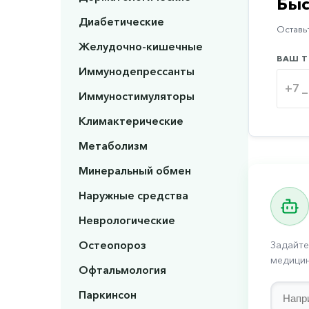
Быс
Диабетические
Оставьт
Желудочно-кишечные
ВАШ Т
Иммунодепрессанты
Иммуностимуляторы
Климактерические
Метаболизм
Минеральный обмен
Наружные средства
Неврологические
Остеопороз
Задайте
медицин
Офтальмология
Паркинсон