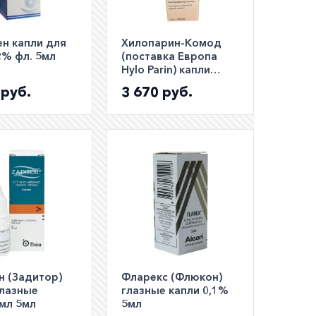
н капли для
Хилопарин-Комод
2% фл. 5мл
(поставка Европа
Hylo Parin) капли
глазные 10мл
 руб.
3 670 руб.
н (Задитор)
Фларекс (Флюкон)
глазные
глазные капли 0,1%
/мл 5мл
5мл