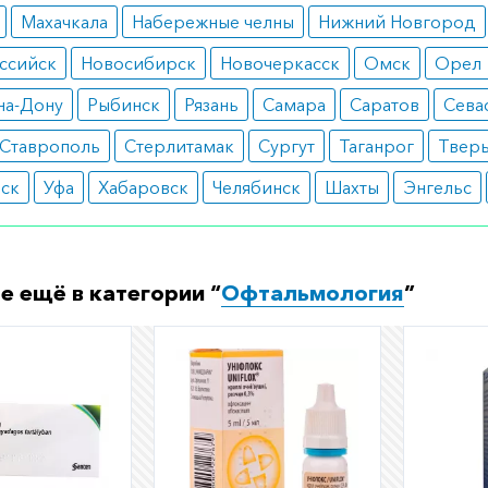
Махачкала
Набережные челны
Нижний Новгород
ссийск
Новосибирск
Новочеркасск
Омск
Орел
на-Дону
Рыбинск
Рязань
Самара
Саратов
Сева
Ставрополь
Стерлитамак
Сургут
Таганрог
Твер
вск
Уфа
Хабаровск
Челябинск
Шахты
Энгельс
е ещё в категории “
Офтальмология
”