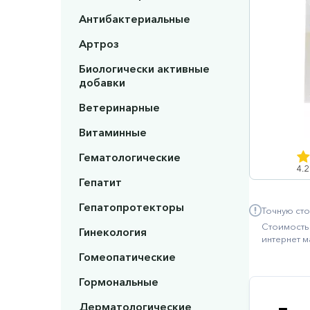
Антибактериальные
Артроз
Биологически активные
добавки
Ветеринарные
Витаминные
Гематологические
4.2
Гепатит
Гепатопротекторы
Точную сто
Стоимость 
Гинекология
интернет м
Гомеопатические
Гормональные
Дерматологические