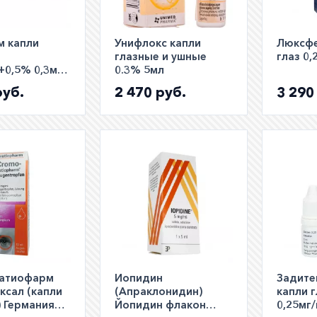
м капли
Унифлокс капли
Люксфе
глазные и ушные
глаз 0,
+0,5% 0,3мл
0.3% 5мл
руб.
2 470 руб.
3 290
атиофарм
Иопидин
Задите
ксал (капли
(Апраклонидин)
капли 
) Германия
Йопидин флакон
0,25мг