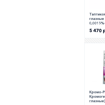
Таптико
глазные
0,0015%
№30
5 470 
Кромо-Р
Кромоге
глазные