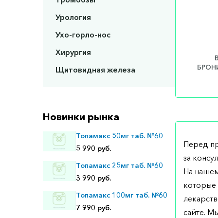
Урология
Ухо-горло-нос
Хирургия
БРОНИ
Щитовидная железа
Новинки рынка
Топамакс 50мг таб. №60
Перед п
5 990 руб.
за консу
Топамакс 25мг таб. №60
На нашем
3 990 руб.
которые 
Топамакс 100мг таб. №60
лекарств
7 990 руб.
сайте. М