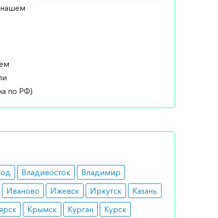
а нашем
шем
ли
а по РФ)
род
Владивосток
Владимир
Иваново
Ижевск
Иркутск
Казань
ярск
Крымск
Курган
Курск