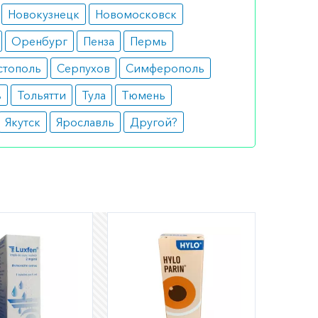
Новокузнецк
Новомосковск
Оренбург
Пенза
Пермь
стополь
Серпухов
Симферополь
ь
Тольятти
Тула
Тюмень
Якутск
Ярославль
Другой?