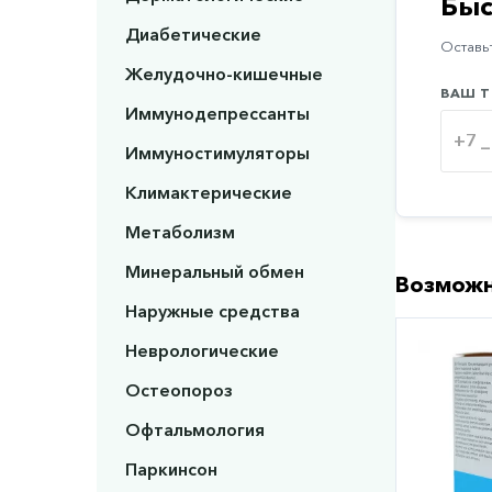
Быс
Диабетические
Оставьт
Желудочно-кишечные
ВАШ Т
Иммунодепрессанты
Иммуностимуляторы
Климактерические
Метаболизм
Минеральный обмен
Возможн
Наружные средства
Неврологические
Остеопороз
Офтальмология
Паркинсон