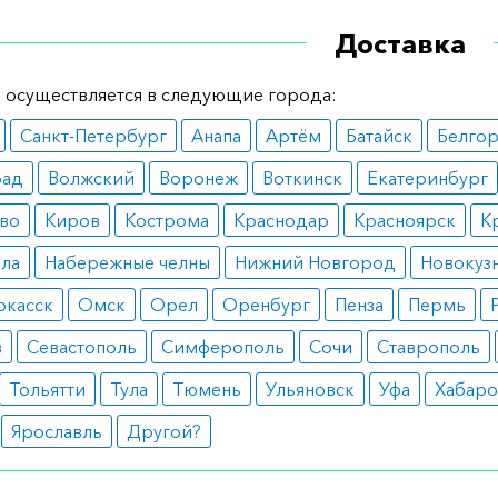
ные эффекты
Доставка
ереносится. При возникновении в первые дни терапии
 осуществляется в следующие города:
ии рекомендуется прервать лечение на 2-3 дня и продо
Санкт-Петербург
Анапа
Артём
Батайск
Белго
абилизации показателей.
рад
Волжский
Воронеж
Воткинск
Екатеринбург
 дозирования
во
Киров
Кострома
Краснодар
Красноярск
К
ется как в монотерапии, так и в комплексе с иными сред
ала
Набережные челны
Нижний Новгород
Новокуз
дозировка составляет 2,5 мг/кг веса.
ркасск
Омск
Орел
Оренбург
Пенза
Пермь
е указания
в
Севастополь
Симферополь
Сочи
Ставрополь
оведения терапии с применением лекарства рекомендуе
Тольятти
Тула
Тюмень
Ульяновск
Уфа
Хабаро
трех месяцев воздержаться от вакцинации живыми вакци
Ярославль
Другой?
и о препарате