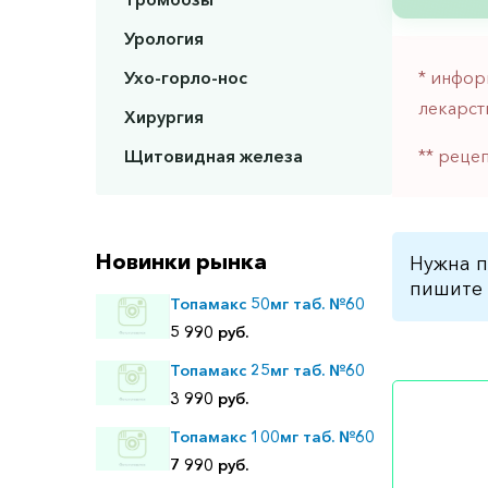
Урология
* инфор
Ухо-горло-нос
лекарст
Хирургия
** реце
Щитовидная железа
Новинки рынка
Нужна п
пишите 
Топамакс 50мг таб. №60
5 990 руб.
Топамакс 25мг таб. №60
3 990 руб.
Топамакс 100мг таб. №60
7 990 руб.