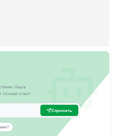
твиях. Наша
 точный ответ.
Спросить
вами?