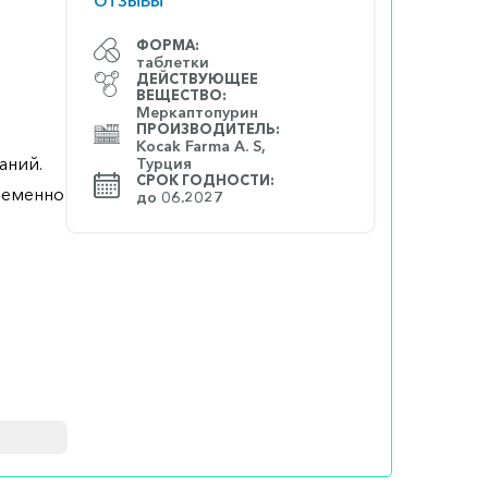
ОТЗЫВЫ
ФОРМА:
таблетки
ДЕЙСТВУЮЩЕЕ
ВЕЩЕСТВО:
Меркаптопурин
ПРОИЗВОДИТЕЛЬ:
Kocak Farma A. S,
аний.
Турция
СРОК ГОДНОСТИ:
ременно
до 06.2027
енности