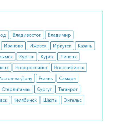
лжить
род
Владивосток
Владимир
Иваново
Ижевск
Иркутск
Казань
рымск
Курган
Курск
Липецк
ствами.
нецк
Новороссийск
Новосибирск
Ростов-на-Дону
Рязань
Самара
Стерлитамак
Сургут
Таганрог
тся в
вск
Челябинск
Шахты
Энгельс
нами.