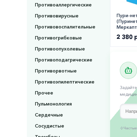
Противоаллергические
Пури-не
Противовирусные
(Пурине
Противовоспалительные
Меркапт
таблетк
2 380 
Противогрибковые
Противоопухолевые
Противоподагрические
Противорвотные
Противоэпилептические
Задайте
Прочее
медицин
Пульмонология
Сердечные
Сосудистые
Частые
Тромбозы