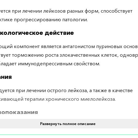
ется при лечении лейкозов разных форм, способствует
ктике прогрессированию патологии.
кологическое действие
щий компонент является антагонистом пуриновых основ
вует торможению роста злокачественных клеток, однов
бладает иммунодепрессивным свойством.
ания
уется при лечении острого лейкоза, а также в качестве
ивающей терапии хронического миелолейкоза.
вопоказания
Развернуть полное описание
оказал себя на практике, в то же время во время берем
дивидуальной непереносимости применять его нельзя.