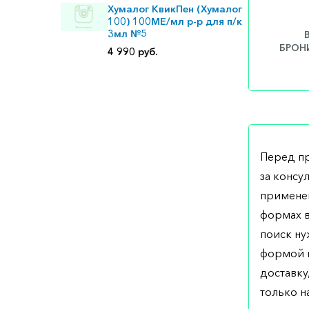
Хумалог КвикПен (Хумалог
100) 100МЕ/мл р-р для п/к
3мл №5
БРОНИ
4 990 руб.
Перед п
за консу
применен
формах в
поиск ну
формой н
доставку
только на