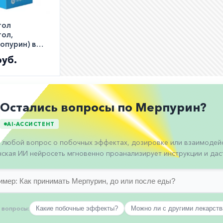
тол
тол,
опурин) в
ах 50мг N25
руб.
Остались вопросы по Мерпурин?
AI-АССИСТЕНТ
 любой вопрос о побочных эффектах, дозировке или взаимодейс
ская ИИ нейросеть мгновенно проанализирует инструкции и даст
 вопросы:
Какие побочные эффекты?
Можно ли с другими лекарст