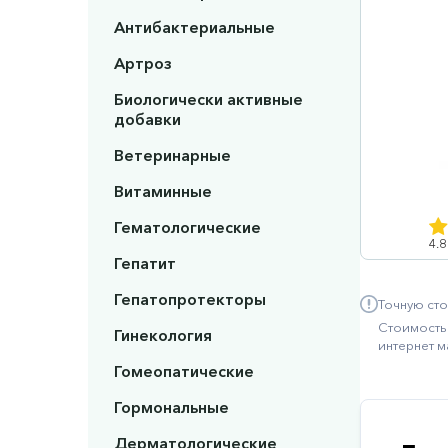
Антибактериальные
Артроз
Биологически активные
добавки
Ветеринарные
Витаминные
Гематологические
4.8
Гепатит
Гепатопротекторы
Точную сто
Стоимость 
Гинекология
интернет м
Гомеопатические
Гормональные
Дерматологические