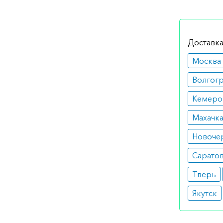
Побоч
Хорошо п
Доставка
лейкопен
Москва
после ст
Волгог
Режим
Кемеро
Использу
Махачк
Средняя 
Новоче
Особы
Сарато
После пр
Тверь
течение 
Якутск
Медик