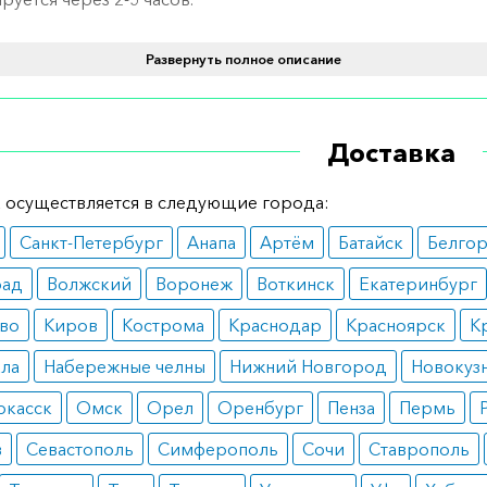
ания
Развернуть полное описание
уется при различных опухолевых заболеваниях. Лекарст
 к использованию при метастатическом раке почек. Прим
Доставка
комбинированной терапии. Назначается пациентам разно
ой категории.
 осуществляется в следующие города:
вопоказания
Санкт-Петербург
Анапа
Артём
Батайск
Белго
 практически не имеет противопоказаний. Пролейкин не
рад
Волжский
Воронеж
Воткинск
Екатеринбург
тся при наличии у пациента индивидуальной непереноси
во
Киров
Кострома
Краснодар
Красноярск
К
одного вещества, входящего в состав препарата. Также л
ала
Набережные челны
Нижний Новгород
Новокуз
ендуют использовать при наличии метастатических очаго
цией в центральной нервной системе.
ркасск
Омск
Орел
Оренбург
Пенза
Пермь
ные эффекты
в
Севастополь
Симферополь
Сочи
Ставрополь