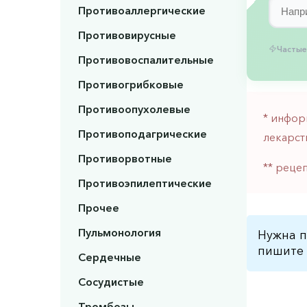
Противоаллергические
Противовирусные
Частые
Противовоспалительные
Противогрибковые
Противоопухолевые
* инфор
Противоподагрические
лекарст
Противорвотные
** реце
Противоэпилептические
Прочее
Пульмонология
Нужна п
пишите 
Сердечные
Сосудистые
Тромбозы