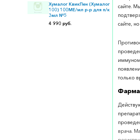
Хумалог КвикПен (Хумалог
сайте. М
100) 100МЕ/мл р-р для п/к
подтверж
3мл №5
сайте, но
4 990 руб.
Противоо
проведен
иммуном
появлени
только в
Фарма
Действую
препарат
проведен
врача. М
регистри