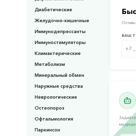
Диабетические
Быс
Желудочно-кишечные
Оставьт
Иммунодепрессанты
ВАШ Т
Иммуностимуляторы
Климактерические
Метаболизм
Минеральный обмен
Наружные средства
Неврологические
Остеопороз
Задайте
Офтальмология
медицин
Паркинсон