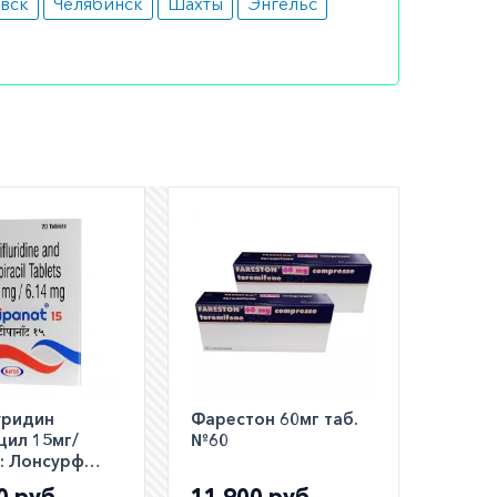
вск
Челябинск
Шахты
Энгельс
зы
зу после
ться с
орядке.
ей
уридин
Фарестон 60мг таб.
цил 15мг/
№60
:: Лонсурф
аналог ::
0 руб.
11 900 руб.