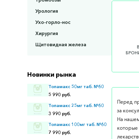
Урология
Ухо-горло-нос
Хирургия
Щитовидная железа
БРОНИ
Новинки рынка
Топамакс 50мг таб. №60
5 990 руб.
Перед п
Топамакс 25мг таб. №60
за консу
3 990 руб.
На нашем
Топамакс 100мг таб. №60
которые 
7 990 руб.
лекарств