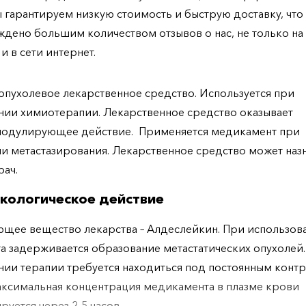
ы гарантируем низкую стоимость и быструю доставку, что
дено большим количеством отзывов о нас, не только н
 и в сети интернет.
пухолевое лекарственное средство. Используется при
ии химиотерапии. Лекарственное средство оказывает
одулирующее действие. Применяется медикамент при
и метастазирования. Лекарственное средство может наз
рач.
кологическое действие
щее вещество лекарства – Алдеслейкин. При использов
а задерживается образование метастатических опухолей
ии терапии требуется находиться под постоянным конт
аксимальная концентрация медикамента в плазме крови
руется через 2-5 часов.