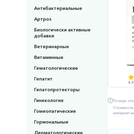
Антибактериальные
Артроз
Биологически активные
добавки
Ветеринарные
Витаминные
Гематологические
Гепатит
4.9
Гепатопротекторы
Гинекология
Точную сто
Стоимость 
Гомеопатические
интернет м
Гормональные
Дерматологические