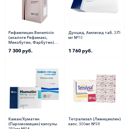
Рифампицин Benemicin
Дуоцид, Амписид таб. 375
(аналоги Рифамакс,
мг №10
Микобутин, Фарбутин)
капс. 300мг №100
7 300 руб.
1 760 руб.
Каман/Хуматин
Тетрализал (Лимециклин)
(Паромомицин) капсулы
капс. 300мг №28
250мг №16