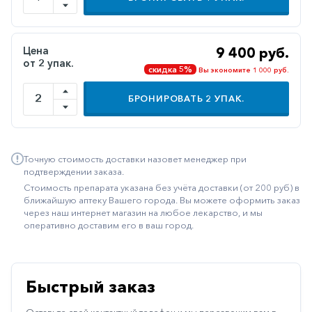
Иммуностимуляторы
Климактерические
Цена
9 400 руб.
от 2 упак.
Метаболизм
скидка 5%
Вы экономите 1 000 руб.
Минеральный
БРОНИРОВАТЬ
2
УПАК.
обмен
Наружные
средства
Точную стоимость доставки назовет менеджер при
Неврологические
подтверждении заказа.
Стоимость препарата указана без учёта доставки (от 200 руб) в
Остеопороз
ближайшую аптеку Вашего города. Вы можете оформить заказ
через наш интернет магазин на любое лекарство, и мы
Офтальмология
оперативно доставим его в ваш город.
Паркинсон
Противоаллергические
Быстрый заказ
Противовирусные