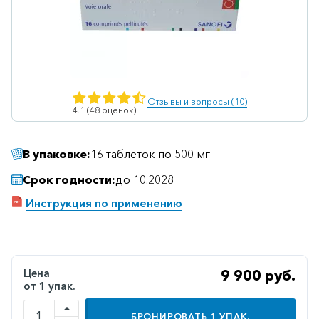
Ветеринарные
Витаминные
Гематологические
Гепатит
Отзывы и вопросы (10)
4.1 (48 оценок)
Гепатопротекторы
Гинекология
В упаковке:
16 таблеток по 500 мг
Гомеопатические
Срок годности:
до 10.2028
Гормональные
Инструкция по применению
Дерматологические
Диабетические
Желудочно-
Цена
9 900 руб.
кишечные
от 1 упак.
Иммунодепрессанты
БРОНИРОВАТЬ
1
УПАК.