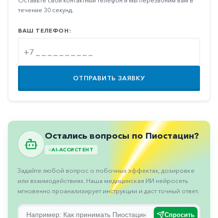
Оставьте свой контактный телефон и мы перезвоним вам в
Противовоспалительные
течение 30 секунд.
Противогрибковые
ВАШ ТЕЛЕФОН:
Противоопухолевые
Противоподагрические
Противорвотные
ОТПРАВИТЬ ЗАЯВКУ
Противоэпилептические
Прочее
Пульмонология
Остались вопросы по Пиостацин?
Сердечные
AI-АССИСТЕНТ
Сосудистые
Задайте любой вопрос о побочных эффектах, дозировке
Тромбозы
или взаимодействиях. Наша медицинская ИИ нейросеть
мгновенно проанализирует инструкции и даст точный ответ.
Урология
Ухо-
Спросить