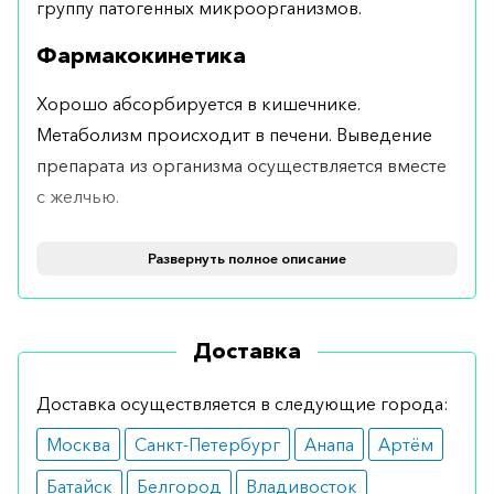
группу патогенных микроорганизмов.
Фармакокинетика
Хорошо абсорбируется в кишечнике.
Метаболизм происходит в печени. Выведение
препарата из организма осуществляется вместе
с желчью.
Форма выпуска
Развернуть полное описание
Выпускается в таблетках по 500 мг №16.
Применение и дозировка
Доставка
Применяют перорально. Взрослым показано 0,5–
Доставка осуществляется в следующие города:
1 г препарата 3–4 раза в сутки. Детям не
Москва
Санкт-Петербург
Анапа
Артём
рекомендован прием таблетированной формы.
Батайск
Белгород
Владивосток