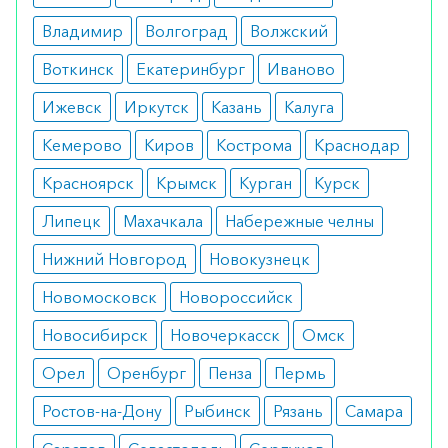
Показания
Владимир
Волгоград
Волжский
инфекции, вызванные стафилококком и
стрептококком;
Воткинск
Екатеринбург
Иваново
гонококковые и менингококковые
инфекции;
Ижевск
Иркутск
Казань
Калуга
пневмококковые инфекции;
сибирская язва;
Кемерово
Киров
Кострома
Краснодар
столбняк;
Красноярск
коклюш;
Крымск
Курган
Курск
уреаплазмоз;
Липецк
Махачкала
Набережные челны
микоплазмозы, хламидиозы.
Нижний Новгород
Новокузнецк
Противопоказания
Новомосковск
Новороссийск
беременность;
лактация;
Новосибирск
Новочеркасск
Омск
повышенная чувствительность к
компонентам.
Орел
Оренбург
Пенза
Пермь
Побочные реакции
Ростов-на-Дону
Рыбинск
Рязань
Самара
диспептический синдром;