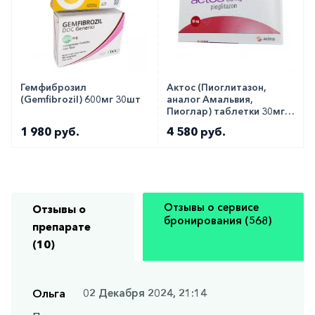
Гемфиброзил
Актос (Пиоглитазон,
(Gemfibrozil) 600мг 30шт
аналог Амальвия,
Пиоглар) таблетки 30мг
№28
1 980 руб.
4 580 руб.
Отзывы о сервисе
Отзывы о
бронирования (568)
препарате
(10)
Ольга
02 Декабря 2024, 21:14