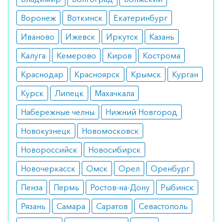
Противопоказания
Воронеж
Воткинск
Екатеринбург
Ограничения к применению препарата
Иваново
Ижевск
Иркутск
Казань
включают индивидуальную непереносимость,
Калуга
Кемерово
Киров
Кострома
сахарный диабет 1 типа и диабетический
Краснодар
Красноярск
Крымск
Курган
кетоацидоз. Пациенты в этих группах не должны
пить Ребелсас. Не прописывают медикамент
Курск
Липецк
Махачкала
детям до 18 лет.
Набережные челны
Нижний Новгород
Побочные эффекты
Новокузнецк
Новомосковск
Сравнение данных показывает, что побочные
Новороссийск
Новосибирск
эффекты включают тошноту, рвоту, диарею и
Новочеркасск
Омск
Орел
Оренбург
головную боль. Однако эти эффекты, как
Пенза
Пермь
Ростов-на-Дону
Рыбинск
правило, прекращаются после первого месяца
терапии.
Рязань
Самара
Саратов
Севастополь