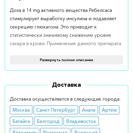
Доза в 14 mg активного вещества Ребелсаса
стимулирует выработку инсулина и подавляет
секрецию глюкагона. Это приводит к
статистически значимому снижению уровня
сахара в крови. Применение данного препарата
также замедляет опорожнение желудка и
уменьшает аппетит.
Развернуть полное описание
Показания
Доставка
Показания к применению препарата включают в
себя терапию пациентов с сахарным диабетом 2
Доставка осуществляется в следующие города:
типа. По данным статистических анализов,
Москва
Санкт-Петербург
Анапа
Артём
препарат эффективен как в монотерапии, так и в
комбинации с другими антидиабетическими
Батайск
Белгород
Владивосток
средствами.
Владимир
Волгоград
Волжский