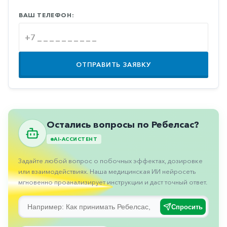
Противовоспалительные
ВАШ ТЕЛЕФОН:
Противогрибковые
Противоопухолевые
Противоподагрические
ОТПРАВИТЬ ЗАЯВКУ
Противорвотные
Противоэпилептические
Прочее
Остались вопросы по Ребелсас?
Пульмонология
AI-АССИСТЕНТ
Сердечные
Задайте любой вопрос о побочных эффектах, дозировке
Сосудистые
или взаимодействиях. Наша медицинская ИИ нейросеть
мгновенно проанализирует инструкции и даст точный ответ.
Тромбозы
Урология
Спросить
Ухо-