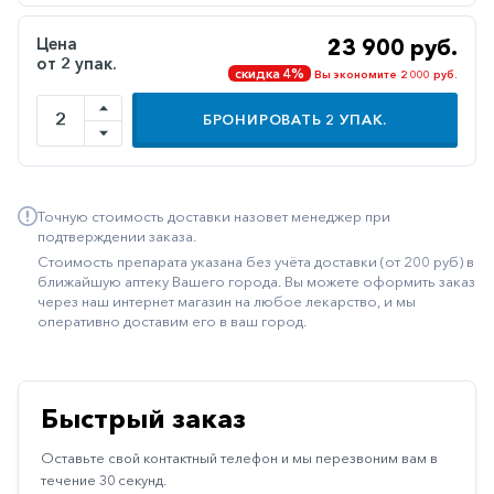
Иммуностимуляторы
Цена
23 900 руб.
от 2 упак.
Климактерические
скидка 4%
Вы экономите 2 000 руб.
Метаболизм
БРОНИРОВАТЬ
2
УПАК.
Минеральный
обмен
Наружные
Точную стоимость доставки назовет менеджер при
средства
подтверждении заказа.
Стоимость препарата указана без учёта доставки (от 200 руб) в
Неврологические
ближайшую аптеку Вашего города. Вы можете оформить заказ
через наш интернет магазин на любое лекарство, и мы
Остеопороз
оперативно доставим его в ваш город.
Офтальмология
Паркинсон
Быстрый заказ
Противоаллергические
Оставьте свой контактный телефон и мы перезвоним вам в
Противовирусные
течение 30 секунд.