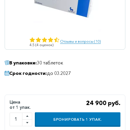
Ветеринарные
Витаминные
Гематологические
Гепатит
Отзывы и вопросы (10)
4.5 (4 оценок)
Гепатопротекторы
Гинекология
В упаковке:
30 таблеток
Гомеопатические
Срок годности:
до 03.2027
Гормональные
Дерматологические
Диабетические
Цена
24 900 руб.
от 1 упак.
Желудочно-
кишечные
БРОНИРОВАТЬ
1
УПАК.
Иммунодепрессанты