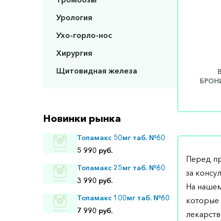
Урология
Ухо-горло-нос
Хирургия
Щитовидная железа
БРОНИ
Новинки рынка
Топамакс 50мг таб. №60
5 990 руб.
Перед п
Топамакс 25мг таб. №60
за консу
3 990 руб.
На нашем
Топамакс 100мг таб. №60
которые 
7 990 руб.
лекарств