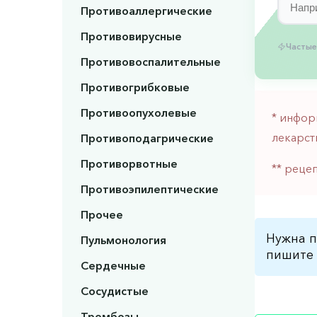
Противоаллергические
Противовирусные
Частые
Противовоспалительные
Противогрибковые
Противоопухолевые
* инфор
лекарст
Противоподагрические
Противорвотные
** реце
Противоэпилептические
Прочее
Нужна п
Пульмонология
пишите 
Сердечные
Сосудистые
Тромбозы