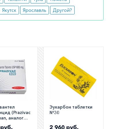
Якутск
Ярославль
Другой?
вантел
Эукарбон таблетки
ицид (Prazivac
№30
uan, аналог
ид, Цистицид)
 руб.
2 960 руб.
600мг №8