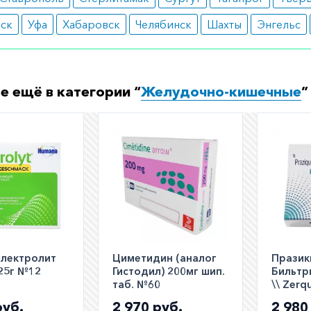
вск
Уфа
Хабаровск
Челябинск
Шахты
Энгельс
е ещё в категории “
Желудочно-кишечные
”
электролит
Циметидин (аналог
Празик
.25г №12
Гистодил) 200мг шип.
Бильтр
таб. №60
\\ Zerq
Дистоц
руб.
2 970 руб.
2 980
табл. 