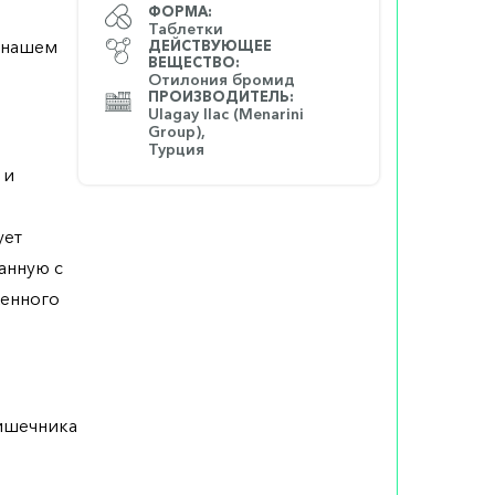
ФОРМА:
Таблетки
а нашем
ДЕЙСТВУЮЩЕЕ
ВЕЩЕСТВО:
Отилония бромид
ПРОИЗВОДИТЕЛЬ:
Ulagay Ilac (Menarini
Group),
Турция
 и
ует
анную с
женного
кишечника