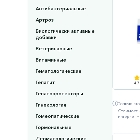
Антибактериальные
Артроз
Биологически активные
добавки
Ветеринарные
Витаминные
Гематологические
Гепатит
4.7
Гепатопротекторы
Точную сто
Гинекология
Стоимость 
Гомеопатические
интернет м
Гормональные
Дерматологические