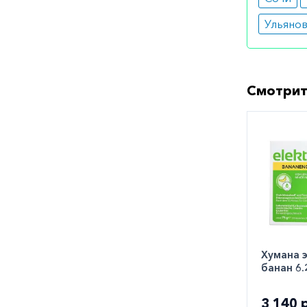
Ульяно
Смотрит
Хумана 
банан 6
3 140 