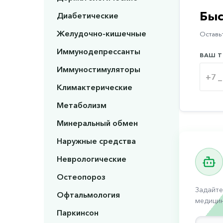
Быс
Диабетические
Желудочно-кишечные
Оставьт
Иммунодепрессанты
ВАШ Т
Иммуностимуляторы
Климактерические
Метаболизм
Минеральный обмен
Наружные средства
Неврологические
Остеопороз
Задайте
Офтальмология
медицин
Паркинсон