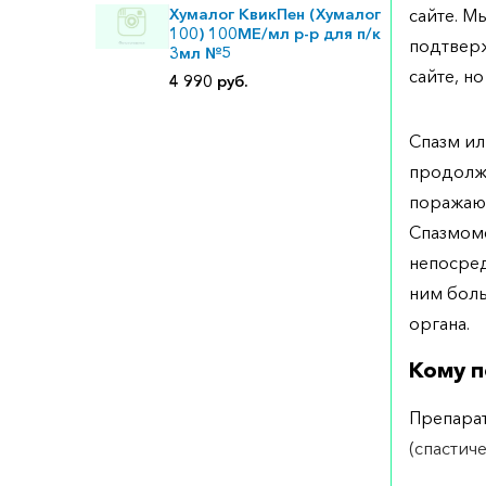
Хумалог КвикПен (Хумалог
сайте. М
100) 100МЕ/мл р-р для п/к
подтверж
3мл №5
сайте, но
4 990 руб.
Спазм ил
продолж
поражаю
Спазмоме
непосред
ним боль
органа.
Кому п
Препарат
(спастич