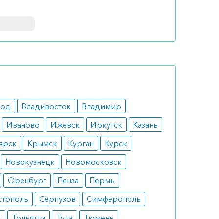
м людям,
чнике
род
Владивосток
Владимир
нь в
Иваново
Ижевск
Иркутск
Казань
 еды.
ярск
Крымск
Курган
Курск
Новокузнецк
Новомосковск
шем
Оренбург
Пенза
Пермь
ли
стополь
Серпухов
Симферополь
а по РФ)
ь
Тольятти
Тула
Тюмень