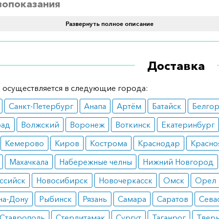
вопоказания
Развернуть полное описание
ринимать лекарство при наличии аллергии на его состав.
го, необходима предварительная консультация с врачо
х имеются увеличена простата и сужение желудка в кише
Доставка
теноз).
 осуществляется в следующие города:
инимать
Санкт-Петербург
Анапа
Артём
Батайск
Белго
ь препарат необходимо по одной таблетке 2-3 раза в де
рад
Волжский
Воронеж
Воткинск
Екатеринбург
твии с рекомендациями врача, желательно за 20 минут до
Кемерово
Киров
Кострома
Краснодар
Красно
ормить заказ?
Махачкала
Набережные челны
Нижний Новгород
е заказать препарат с доставкой в аптеку-партнёра в ва
ссийск
Новосибирск
Новочеркасск
Омск
Орел
Для этого Вы можете оформить бронирование на сайте и
на-Дону
Рыбинск
Рязань
Самара
Саратов
Сева
 по телефону
8 800 301 52 86
(бесплатно с любого телефон
Ставрополь
Стерлитамак
Сургут
Таганрог
Твер