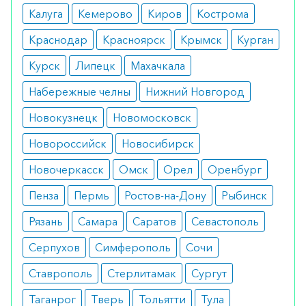
Следует соблюдать осторожность при
Калуга
Кемерово
Киров
Кострома
назначении препарата при сахарном диабете,
Краснодар
Красноярск
Крымск
Курган
заболеваниях глаз (таких как катаракта), ТГВ,
тромбоэмболиях.
Курск
Липецк
Махачкала
Как принимать
Набережные челны
Нижний Новгород
Новокузнецк
Новомосковск
Дозу обычно назначают индивидуально, это
зависит от показаний. Дневная доза составляет
Новороссийск
Новосибирск
20-40 мг, рекомендуется принимать по 20 мг
Новочеркасск
Омск
Орел
Оренбург
препарата ежедневно в течение длительного
Пенза
Пермь
Ростов-на-Дону
Рыбинск
времени. Можно пить лекарство за 1 прием
утром, либо разделить суточную дозу на 2 раза и
Рязань
Самара
Саратов
Севастополь
пить утром и вечером.
Серпухов
Симферополь
Сочи
Как оформить заказ?
Ставрополь
Стерлитамак
Сургут
Вы можете заказать препарат с доставкой в
Таганрог
Тверь
Тольятти
Тула