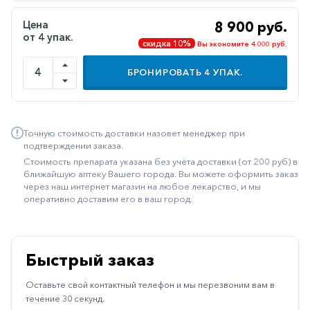
Иммуностимуляторы
Цена
8 900 руб.
от 4 упак.
Климактерические
скидка 10%
Вы экономите 4 000 руб.
Метаболизм
БРОНИРОВАТЬ
4
УПАК.
Минеральный
обмен
Наружные
Точную стоимость доставки назовет менеджер при
средства
подтверждении заказа.
Стоимость препарата указана без учёта доставки (от 200 руб) в
Неврологические
ближайшую аптеку Вашего города. Вы можете оформить заказ
через наш интернет магазин на любое лекарство, и мы
Остеопороз
оперативно доставим его в ваш город.
Офтальмология
Паркинсон
Быстрый заказ
Противоаллергические
Оставьте свой контактный телефон и мы перезвоним вам в
Противовирусные
течение 30 секунд.