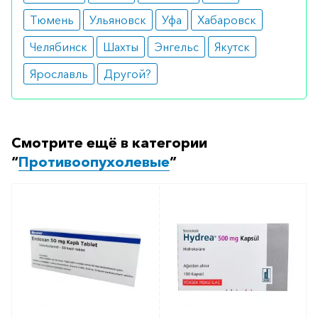
аптеку-партнёра в вашем городе. Для этого Вы
Тюмень
Ульяновск
Уфа
Хабаровск
можете оформить бронирование на сайте или
Челябинск
Шахты
Энгельс
Якутск
заказать по телефону
8 800 301 52 86
(бесплатно
с любого телефона по РФ)
Ярославль
Другой?
Смотрите ещё в категории
“
Противоопухолевые
”