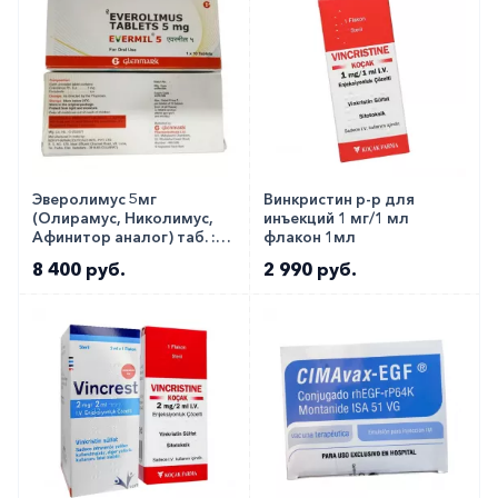
Эверолимус 5мг
Винкристин р-р для
(Олирамус, Николимус,
инъекций 1 мг/1 мл
Афинитор аналог) таб. ::
флакон 1мл
Evermil 5мг №10
8 400 руб.
2 990 руб.