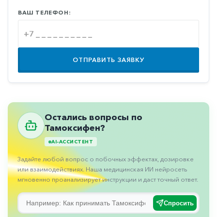
Противовоспалительные
ВАШ ТЕЛЕФОН:
Противогрибковые
Противоопухолевые
Противоподагрические
ОТПРАВИТЬ ЗАЯВКУ
Противорвотные
Противоэпилептические
Прочее
Остались вопросы по
Тамоксифен?
Пульмонология
AI-АССИСТЕНТ
Сердечные
Задайте любой вопрос о побочных эффектах, дозировке
Сосудистые
или взаимодействиях. Наша медицинская ИИ нейросеть
Тромбозы
мгновенно проанализирует инструкции и даст точный ответ.
Урология
Спросить
Ухо-