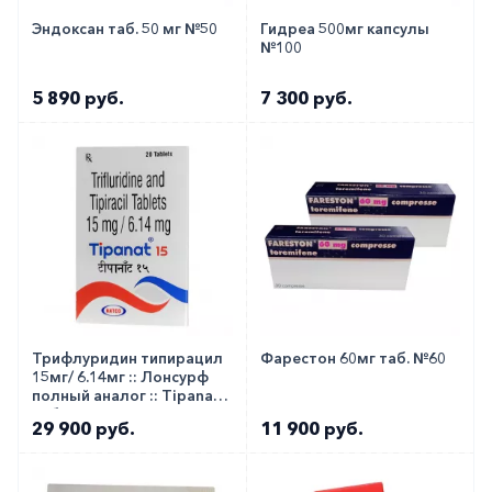
Эндоксан таб. 50 мг №50
Гидреа 500мг капсулы
№100
5 890 руб.
7 300 руб.
Трифлуридин типирацил
Фарестон 60мг таб. №60
15мг/ 6.14мг :: Лонсурф
полный аналог :: Tipanat
таб. №20
29 900 руб.
11 900 руб.