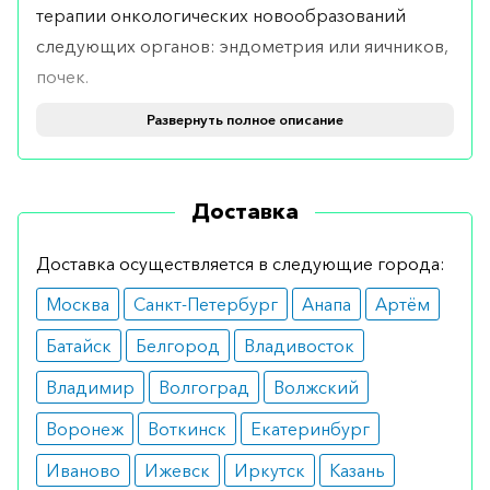
терапии онкологических новообразований
следующих органов: эндометрия или яичников,
почек.
Развернуть полное описание
Кроме того, меланомы, саркомы (поражающие
мягкие ткани), возникающие при наличии в
опухоли рецепторов эстрогена.
Доставка
Препарат можно использовать для устранения
Доставка осуществляется в следующие города:
рака простаты, когда организм устойчив к
другим препаратам.
Москва
Санкт-Петербург
Анапа
Артём
Противопоказания
Батайск
Белгород
Владивосток
Владимир
Волгоград
Волжский
Перед использованием медикамента
необходимо исключить наличие
Воронеж
Воткинск
Екатеринбург
непереносимости его составляющих.
Иваново
Ижевск
Иркутск
Казань