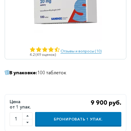
Ветеринарные
Витаминные
Гематологические
Гепатит
Гепатопротекторы
Отзывы и вопросы (10)
4.2 (49 оценок)
Гинекология
Гомеопатические
В упаковке:
100 таблеток
Гормональные
Дерматологические
Диабетические
Цена
9 900 руб.
от 1 упак.
Желудочно-
кишечные
БРОНИРОВАТЬ
1
УПАК.
Иммунодепрессанты