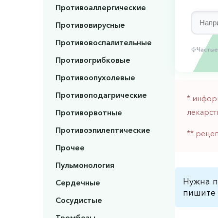
Противоаллергические
Противовирусные
Противовоспалительные
Частые
Противогрибковые
Противоопухолевые
Противоподагрические
* инфор
лекарст
Противорвотные
Противоэпилептические
** реце
Прочее
Пульмонология
Нужна п
Сердечные
пишите 
Сосудистые
Тромбозы