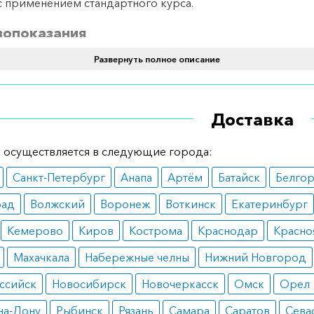
с применением стандартного курса.
вопоказания
Развернуть полное описание
 имеет единственное противопоказание к применению – 
ость и период лактации.
ные эффекты
Доставка
юдении правил применения не вызывает негативных пос
 осуществляется в следующие города:
рых пациентов возникает головная боль и сонливость.
Санкт-Петербург
Анапа
Артём
Батайск
Белго
 дозирования
рад
Волжский
Воронеж
Воткинск
Екатеринбург
а определяется индивидуально исходя из тяжести течен
Кемерово
Киров
Кострома
Краснодар
Красно
и, частоты рецидивирования, а также реакции организма
Махачкала
Набережные челны
Нижний Новгород
.
ссийск
Новосибирск
Новочеркасск
Омск
Орел
е указания
на-Дону
Рыбинск
Рязань
Самара
Саратов
Сева