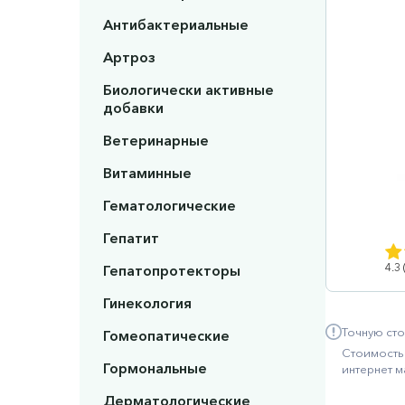
Антибактериальные
Артроз
Биологически активные
добавки
Ветеринарные
Витаминные
Гематологические
Гепатит
4.3
Гепатопротекторы
Гинекология
Точную сто
Гомеопатические
Стоимость 
Гормональные
интернет м
Дерматологические