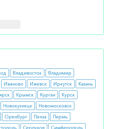
это
ледствий.
род
Владивосток
Владимир
Иваново
Ижевск
Иркутск
Казань
ия
ярск
Крымск
Курган
Курск
 на
Новокузнецк
Новомосковск
Оренбург
Пенза
Пермь
стополь
Серпухов
Симферополь