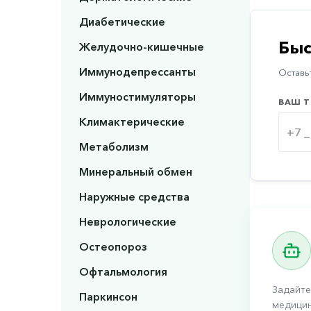
Диабетические
Быс
Желудочно-кишечные
Иммунодепрессанты
Оставьт
Иммуностимуляторы
ВАШ Т
Климактерические
Метаболизм
Минеральный обмен
Наружные средства
Неврологические
Остеопороз
Офтальмология
Задайте
Паркинсон
медицин