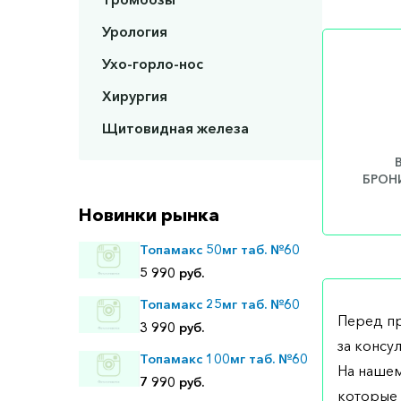
Урология
Ухо-горло-нос
Хирургия
Щитовидная железа
БРОНИ
Новинки рынка
Топамакс 50мг таб. №60
5 990 руб.
Топамакс 25мг таб. №60
Перед п
3 990 руб.
за консу
Топамакс 100мг таб. №60
На нашем
7 990 руб.
которые 