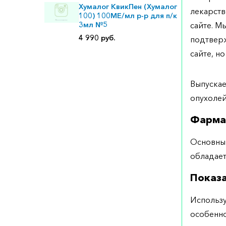
Хумалог КвикПен (Хумалог
лекарств
100) 100МЕ/мл р-р для п/к
3мл №5
сайте. М
4 990 руб.
подтверж
сайте, но
Выпускае
опухо
Фарма
Основны
обладае
Показ
Использу
особенно