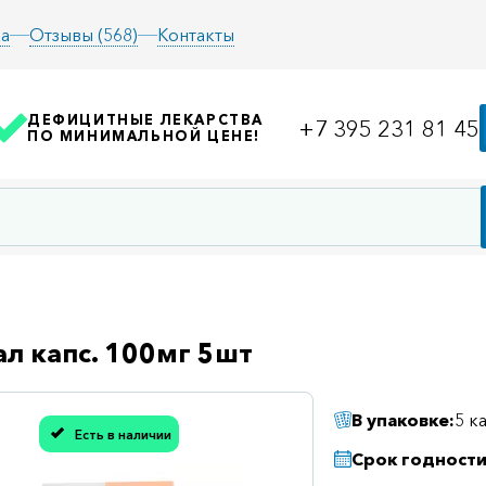
а
Отзывы (568)
Контакты
ДЕФИЦИТНЫЕ ЛЕКАРСТВА
+7 395 231 81 45
ПО МИНИМАЛЬНОЙ ЦЕНЕ!
л капс. 100мг 5шт
В упаковке:
5 к
Есть в наличии
асибо, мы учли Вашу оценку!
Срок годности