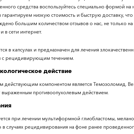
енного средства воспользуйтесь специально формой на
ы гарантируем низкую стоимость и быструю доставку, что
дено большим количеством отзывов о нас, не только н
 и в сети интернет.
тся в капсулах и предназначен для лечения злокачествен
лей с рецидивирующим течением.
кологическое действие
м действующим компонентом является Темозоломид. В
т выраженным противоопухолевым действием.
ания
ется при лечении мультиформной глиобластомы, мелан
 в случаях рецидивирования на фоне ранее проведенно