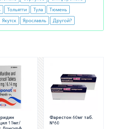
ь
Тольятти
Тула
Тюмень
ной
Якутск
Ярославль
Другой?
гий с
ый
шем
ли
а по РФ)
уридин
Фарестон 60мг таб.
цил 15мг/
№60
:: Лонсурф