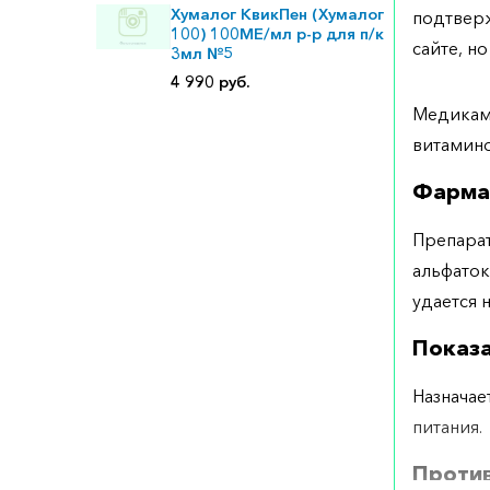
Хумалог КвикПен (Хумалог
подтверж
100) 100МЕ/мл р-р для п/к
сайте, но
3мл №5
4 990 руб.
Медикаме
витамино
Фарма
Препарат
альфаток
удается 
Показ
Назначае
питания.
Проти