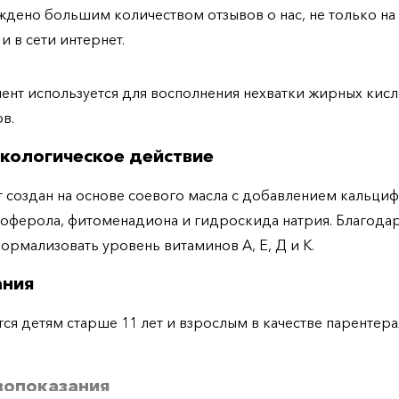
дено большим количеством отзывов о нас, не только н
 и в сети интернет.
нт используется для восполнения нехватки жирных кисл
в.
кологическое действие
 создан на основе соевого масла с добавлением кальциф
оферола, фитоменадиона и гидроскида натрия. Благодар
нормализовать уровень витаминов А, Е, Д и К.
ания
тся детям старше 11 лет и взрослым в качестве парентер
вопоказания