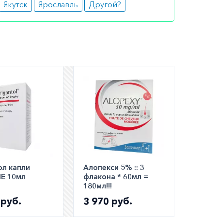
Якутск
Ярославль
Другой?
шем
ли
а по РФ)
ол капли
Алопекси 5% :: 3
Е 10мл
флакона * 60мл =
180мл!!!
 руб.
3 970 руб.