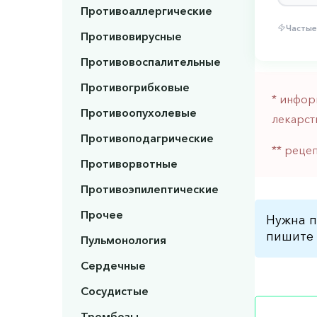
Противоаллергические
Частые
Противовирусные
Противовоспалительные
Противогрибковые
* инфор
Противоопухолевые
лекарст
Противоподагрические
** реце
Противорвотные
Противоэпилептические
Прочее
Нужна п
пишите 
Пульмонология
Сердечные
Сосудистые
Тромбозы