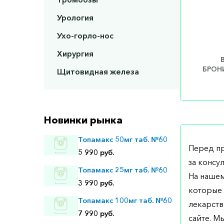
Урология
Ухо-горло-нос
Хирургия
БРОНИ
Щитовидная железа
Новинки рынка
Топамакс 50мг таб. №60
Перед п
5 990 руб.
за консу
Топамакс 25мг таб. №60
На нашем
3 990 руб.
которые 
Топамакс 100мг таб. №60
лекарств
7 990 руб.
сайте. М