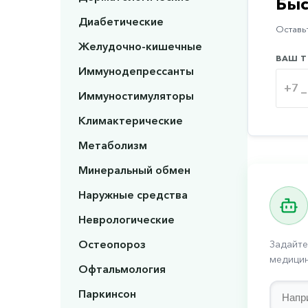
Быс
Диабетические
Оставьт
Желудочно-кишечные
ВАШ Т
Иммунодепрессанты
Иммуностимуляторы
Климактерические
Метаболизм
Минеральный обмен
Наружные средства
Неврологические
Остеопороз
Задайте
медицин
Офтальмология
Паркинсон