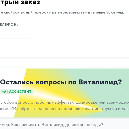
трый заказ
е свой контактный телефон и мы перезвоним вам в течение 30 секунд.
ЕЛЕФОН:
Остались вопросы по Виталипид?
AI-АССИСТЕНТ
 любой вопрос о побочных эффектах, дозировке или взаимодейс
ская ИИ нейросеть мгновенно проанализирует инструкции и даст