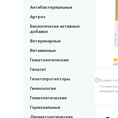
Антибактериальные
Артроз
Биологически активные
добавки
Ветеринарные
Витаминные
Гематологические
4.8
Гепатит
Гепатопротекторы
Точную сто
Стоимость 
Гинекология
интернет м
Гомеопатические
Гормональные
Дерматологические