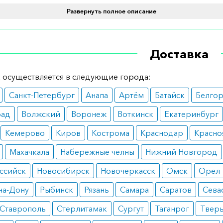
Развернуть полное описание
 оптимален для восполнения недостатка питательных вещ
остью следует применять средство у больных с наруше
о обмена.
Доставка
ные эффекты
 осуществляется в следующие города:
ает побочных эффектов. В разведенном виде могут возни
Санкт-Петербург
Анапа
Артём
Батайск
Белго
 свойственные Интралипиду
рад
Волжский
Воронеж
Воткинск
Екатеринбург
 дозирования
Кемерово
Киров
Кострома
Краснодар
Красно
чалом вливаний лекарство разводится в 500 мл Интрали
Махачкала
Набережные челны
Нижний Новгород
а определяется тяжестью состояния пациента и его
уальными особенностями.
ссийск
Новосибирск
Новочеркасск
Омск
Орел
на-Дону
Рыбинск
Рязань
Самара
Саратов
Сева
е указания
Ставрополь
Стерлитамак
Сургут
Таганрог
Твер
 используется только в разведенном виде. Смешивание