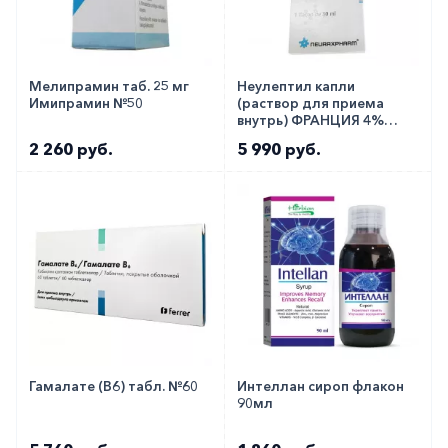
Мелипрамин таб. 25 мг
Неулептил капли
Имипрамин №50
(раствор для приема
внутрь) ФРАНЦИЯ 4%
30мл!!
2 260 руб.
5 990 руб.
Гамалате (В6) табл. №60
Интеллан сироп флакон
90мл