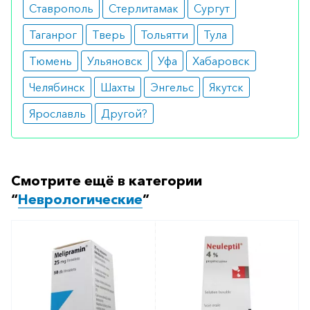
Ставрополь
Стерлитамак
Сургут
Как оформить заказ?
Таганрог
Тверь
Тольятти
Тула
Вы можете заказать препарат с доставкой в
Тюмень
Ульяновск
Уфа
Хабаровск
аптеку-партнёра в вашем городе. Для этого Вы
Челябинск
Шахты
Энгельс
Якутск
можете оформить бронирование на сайте или
заказать по телефону
8 800 301 52 86
(бесплатно
Ярославль
Другой?
с любого телефона по РФ)
Смотрите ещё в категории
“
Неврологические
”