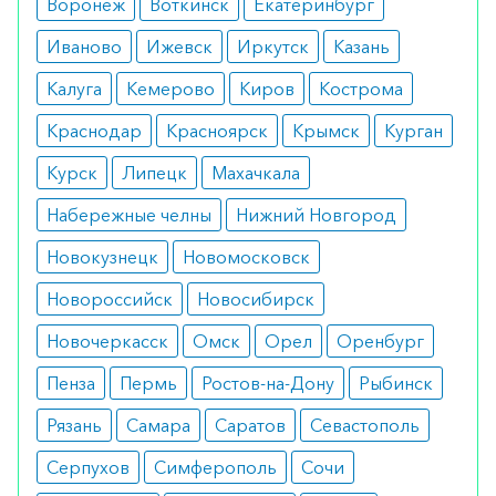
Воронеж
Воткинск
Екатеринбург
крайне редко отмечается снижение уровня
сахара в крови.
Иваново
Ижевск
Иркутск
Казань
Режим дозирования
Калуга
Кемерово
Киров
Кострома
Краснодар
Красноярск
Крымск
Курган
Таблетки принимают дважды в день по одной
штуке за тридцать минут до еды.
Курск
Липецк
Махачкала
Набережные челны
Нижний Новгород
Особые указания
Новокузнецк
Новомосковск
Препарат отлично показал себя при
комплексном лечении вегето-сосудистой
Новороссийск
Новосибирск
дистонии.
Новочеркасск
Омск
Орел
Оренбург
Медики о препарате
Пенза
Пермь
Ростов-на-Дону
Рыбинск
Средство хорошо зарекомендовало себя за счет
Рязань
Самара
Саратов
Севастополь
выраженного эффекта и отсутствия сонливости
Серпухов
Симферополь
Сочи
после приема.