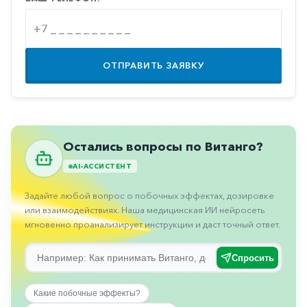
Противовоспалительные
Противогрибковые
Противоопухолевые
ОТПРАВИТЬ ЗАЯВКУ
Противоподагрические
Противорвотные
Противоэпилептические
Остались вопросы по Витанго?
Прочее
AI-АССИСТЕНТ
Пульмонология
Задайте любой вопрос о побочных эффектах, дозировке
Сердечные
или взаимодействиях. Наша медицинская ИИ нейросеть
мгновенно проанализирует инструкции и даст точный ответ.
Сосудистые
Тромбозы
Спросить
Урология
Какие побочные эффекты?
Ухо-