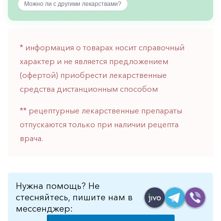
Можно ли с другими лекарствами?
горло-
нос
Хирургия
* информация о товарах носит справочный
Щитовидная
характер и не является предложением
железа
(офертой) приобрести лекарственные
средства дистанционным способом
** рецептурные лекарственные препараты
отпускаются только при наличии рецепта
врача.
Нужна помощь? Не
стесняйтесь, пишите нам в
мессенджер: