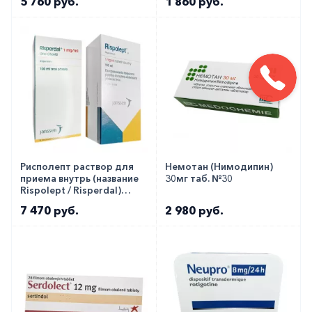
5 760 руб.
1 860 руб.
Рисполепт раствор для
Немотан (Нимодипин)
приема внутрь (название
30мг таб. №30
Rispolept / Risperdal)
1мг/1мл фл. 100мл!!!
7 470 руб.
2 980 руб.