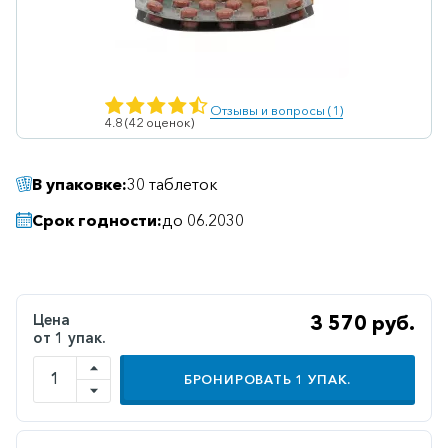
Ветеринарные
Витаминные
Гематологические
Отзывы и вопросы (1)
4.8 (42 оценок)
Гепатит
Гепатопротекторы
В упаковке:
30 таблеток
Гинекология
Срок годности:
до 06.2030
Гомеопатические
Гормональные
Дерматологические
Цена
3 570 руб.
от 1 упак.
Диабетические
Желудочно-
БРОНИРОВАТЬ
1
УПАК.
кишечные
Иммунодепрессанты