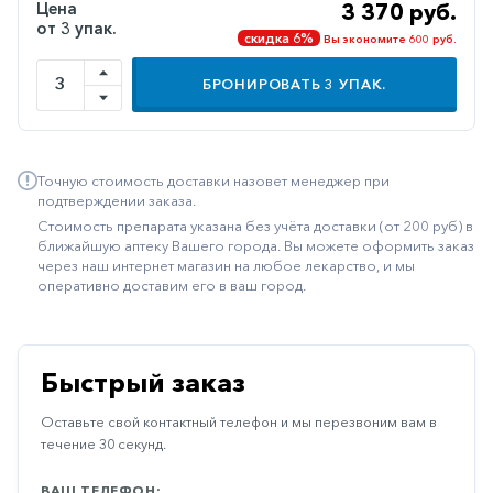
Цена
3 370 руб.
Иммуностимуляторы
от 3 упак.
скидка 6%
Вы экономите 600 руб.
Климактерические
БРОНИРОВАТЬ
3
УПАК.
Метаболизм
Минеральный
обмен
Точную стоимость доставки назовет менеджер при
подтверждении заказа.
Наружные
Стоимость препарата указана без учёта доставки (от 200 руб) в
средства
ближайшую аптеку Вашего города. Вы можете оформить заказ
через наш интернет магазин на любое лекарство, и мы
Неврологические
оперативно доставим его в ваш город.
Остеопороз
Офтальмология
Быстрый заказ
Паркинсон
Оставьте свой контактный телефон и мы перезвоним вам в
Противоаллергические
течение 30 секунд.
Противовирусные
ВАШ ТЕЛЕФОН: