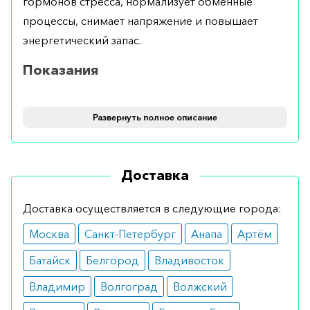
гормонов стресса, нормализует обменные
процессы, снимает напряжение и повышает
энергетический запас.
Показания
Таблетки используются при стрессах с целью
Развернуть полное описание
борьбы с таким последствиями, как усталость,
раздражительность, напряженность.
Противопоказания
Доставка
Благодаря растительному составу препарат не
Доставка осуществляется в следующие города:
имеет противопоказаний, но во время
Москва
Санкт-Петербург
Анапа
Артём
беременности он не используется.
Батайск
Белгород
Владивосток
Побочные эффекты
Владимир
Волгоград
Волжский
Препарат не вызывает побочных симптомов,