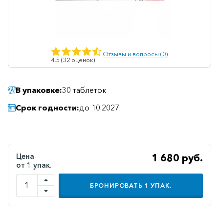
Ветеринарные
Витаминные
Гематологические
Отзывы и вопросы (0)
4.5 (32 оценок)
Гепатит
Гепатопротекторы
В упаковке:
30 таблеток
Гинекология
Срок годности:
до 10.2027
Гомеопатические
Гормональные
Дерматологические
Цена
1 680 руб.
от 1 упак.
Диабетические
Желудочно-
БРОНИРОВАТЬ
1
УПАК.
кишечные
Иммунодепрессанты