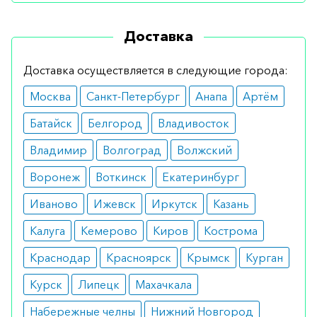
перенесших острый инфаркт миокарда.
Доставка
Противопоказания
Нельзя принимать лекарство, если у больного
Доставка осуществляется в следующие города:
обнаружены следующие нарушения:
Москва
Санкт-Петербург
Анапа
Артём
аллергия на ингредиенты препарата;
Батайск
Белгород
Владивосток
нестабильная или декомпенсированная
сердечная недостаточность;
Владимир
Волгоград
Волжский
печеночная недостаточность;
атриовентрикулярная блокада второй или
Воронеж
Воткинск
Екатеринбург
третьей степени;
значительное снижение частоты
Иваново
Ижевск
Иркутск
Казань
сердечных сокращений;
Калуга
Кемерово
Киров
Кострома
синдром слабости синусового узла;
сильная гипотензия;
Краснодар
Красноярск
Крымск
Курган
серьезные проблемы с сердцем;
респираторные заболевания;
Курск
Липецк
Махачкала
задержка жидкости или перегрузка
сердечной мышцы;
Набережные челны
Нижний Новгород
метаболический ацидоз;