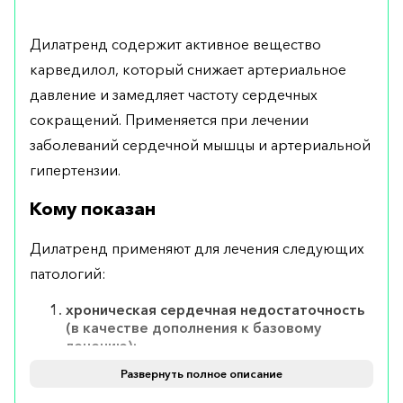
Дилатренд содержит активное вещество
карведилол, который снижает артериальное
давление и замедляет частоту сердечных
сокращений. Применяется при лечении
заболеваний сердечной мышцы и артериальной
гипертензии.
Кому показан
Дилатренд применяют для лечения следующих
патологий:
хроническая сердечная недостаточность
(в качестве дополнения к базовому
лечению);
высокое кровяное давление;
Развернуть полное описание
стабильная ишемическая болезнь сердца;
дисфункция левого желудочка у больных,