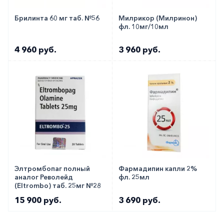
Брилинта 60 мг таб. №56
Милрикор (Милринон)
фл. 10мг/10мл
4 960 руб.
3 960 руб.
Элтромбопаг полный
Фармадипин капли 2%
аналог Револейд
фл. 25мл
(Eltrombo) таб. 25мг №28
15 900 руб.
3 690 руб.