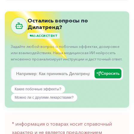
Противовоспалительные
Противогрибковые
Остались вопросы по
Противоопухолевые
Дилатренд?
Противоподагрические
AI-АССИСТЕНТ
Противорвотные
Задайте любой вопрос о побочных эффектах, дозировке
или взаимодействиях. Наша медицинская ИИ нейросеть
Противоэпилептические
мгновенно проанализирует инструкции и даст точный ответ.
Прочее
Спросить
Пульмонология
Сердечные
Какие побочные эффекты?
Можно ли с другими лекарствами?
Сосудистые
Тромбозы
Урология
* информация о товарах носит справочный
характер и не является предложением
Ухо-