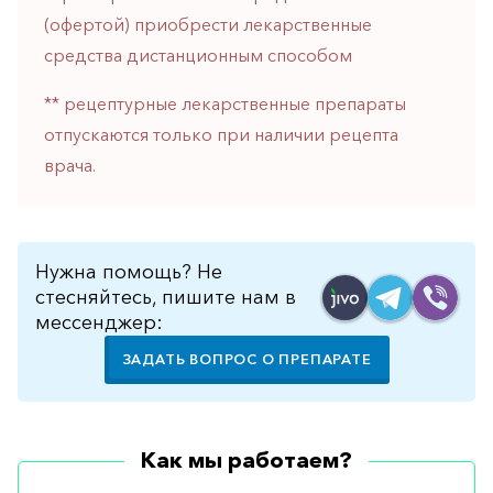
горло-
(офертой) приобрести лекарственные
нос
средства дистанционным способом
Хирургия
** рецептурные лекарственные препараты
Щитовидная
отпускаются только при наличии рецепта
железа
врача.
Нужна помощь? Не
стесняйтесь, пишите нам в
мессенджер:
ЗАДАТЬ ВОПРОС О ПРЕПАРАТЕ
Как мы работаем?