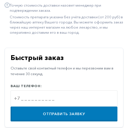
Точную стоимость доставки назовет менеджер при
Иммуностимуляторы
подтверждении заказа.
Климактерические
Стоимость препарата указана без учёта доставки (от 200 руб) в
ближайшую аптеку Вашего города. Вы можете оформить заказ
Метаболизм
через наш интернет магазин на любое лекарство, и мы
оперативно доставим его в ваш город.
Минеральный
обмен
Наружные
Быстрый заказ
средства
Оставьте свой контактный телефон и мы перезвоним вам в
Неврологические
течение 30 секунд.
Остеопороз
ВАШ ТЕЛЕФОН:
Офтальмология
Паркинсон
Противоаллергические
ОТПРАВИТЬ ЗАЯВКУ
Противовирусные