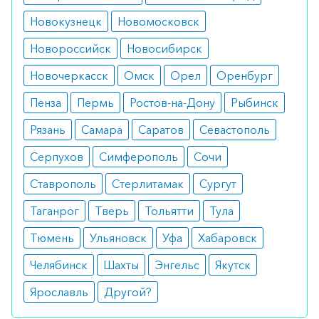
феохромоцитома.
Новокузнецк
Новомосковск
Как принимать
Новороссийск
Новосибирск
Дозировка зависит от течения заболевания,
Новочеркасск
Омск
Орел
Оренбург
сопутствующих заболеваний, массы тела и
Пенза
Пермь
Ростов-на-Дону
Рыбинск
возраста больного.
Рязань
Самара
Саратов
Севастополь
Доза при лечении артериальной гипертензии
Серпухов
Симферополь
Сочи
составляет от 12,5 мг до 50 мг в сутки.
Ставрополь
Стерлитамак
Сургут
Лечение стенокардии с применением
Таганрог
Тверь
Тольятти
Тула
Дилатренда предполагает применение дозы в
диапазоне от 50 мг до 100 мг в сутки.
Тюмень
Ульяновск
Уфа
Хабаровск
Челябинск
Шахты
Энгельс
Якутск
Режим дозирования при стабильной сердечной
недостаточности более сложный. Медикамент
Ярославль
Другой?
можно включать в терапию только после того,