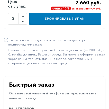
Цена
2 660 руб.
Иммуностимуляторы
от 3 упак.
скидка 10%
Вы экономите 900 руб.
Климактерические
БРОНИРОВАТЬ
3
УПАК.
Метаболизм
Минеральный
обмен
Точную стоимость доставки назовет менеджер при
подтверждении заказа.
Наружные
Стоимость препарата указана без учёта доставки (от 200 руб) в
средства
ближайшую аптеку Вашего города. Вы можете оформить заказ
через наш интернет магазин на любое лекарство, и мы
Неврологические
оперативно доставим его в ваш город.
Остеопороз
Офтальмология
Быстрый заказ
Паркинсон
Оставьте свой контактный телефон и мы перезвоним вам в
Противоаллергические
течение 30 секунд.
Противовирусные
ВАШ ТЕЛЕФОН: