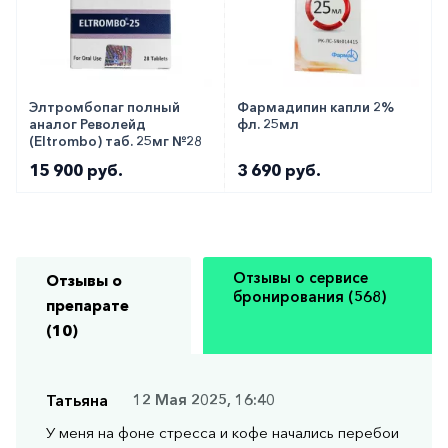
Элтромбопаг полный
Фармадипин капли 2%
аналог Револейд
фл. 25мл
(Eltrombo) таб. 25мг №28
15 900 руб.
3 690 руб.
Отзывы о сервисе
Отзывы о
бронирования (568)
препарате
(10)
Татьяна
12 Мая 2025, 16:40
У меня на фоне стресса и кофе начались перебои