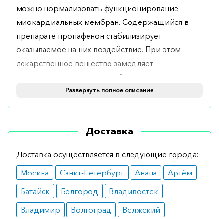
можно нормализовать функционирование
миокардиальных мембран. Содержащийся в
препарате пропафенон стабилизирует
оказываемое на них воздействие. При этом
лекарственное вещество замедляет
деполяризацию, сердечный импульс.
Развернуть полное описание
Показания
Таблетки часто назначаются врачами в случае
Доставка
диагностирования тахиаритмии и
вентрикулярной аритмии. Средство также
Доставка осуществляется в следующие города:
предназначается для профилактики и лечения
Москва
Санкт-Петербург
Анапа
Артём
заболеваний в случаях, когда терапевтическое
воздействие неэффективно.
Батайск
Белгород
Владивосток
Противопоказания
Владимир
Волгоград
Волжский