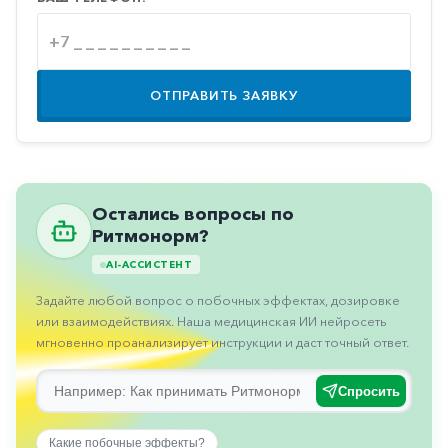
Противовоспалительные
Противогрибковые
Противоопухолевые
ОТПРАВИТЬ ЗАЯВКУ
Противоподагрические
Противорвотные
Противоэпилептические
Остались вопросы по
Прочее
Ритмонорм?
Пульмонология
AI-АССИСТЕНТ
Сердечные
Задайте любой вопрос о побочных эффектах, дозировке
или взаимодействиях. Наша медицинская ИИ нейросеть
Сосудистые
мгновенно проанализирует инструкции и даст точный ответ.
Тромбозы
Спросить
Урология
Ухо-
Какие побочные эффекты?