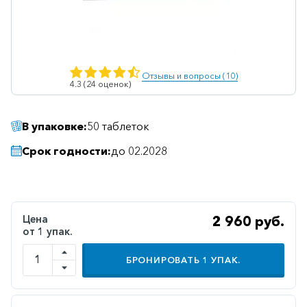
Ветеринарные
Витаминные
Гематологические
Отзывы и вопросы (10)
4.3 (24 оценок)
Гепатит
Гепатопротекторы
В упаковке:
50 таблеток
Гинекология
Срок годности:
до 02.2028
Гомеопатические
Гормональные
Дерматологические
Цена
2 960 руб.
от 1 упак.
Диабетические
Желудочно-
БРОНИРОВАТЬ
1
УПАК.
кишечные
Иммунодепрессанты