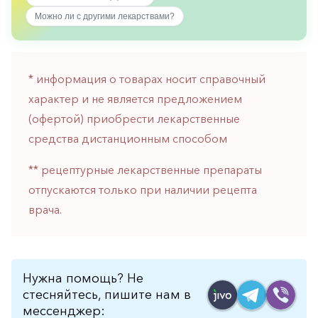
горло-
Можно ли с другими лекарствами?
нос
Хирургия
Щитовидная
* информация о товарах носит справочный
железа
характер и не является предложением
(офертой) приобрести лекарственные
средства дистанционным способом
** рецептурные лекарственные препараты
отпускаются только при наличии рецепта
врача.
Нужна помощь? Не
стесняйтесь, пишите нам в
мессенджер: