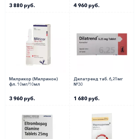
сердца, механическая вентиляция легких.
3 880 руб.
4 960 руб.
Как оформить заказ?
Вы можете заказать препарат с доставкой в
аптеку-партнёра в вашем городе. Для этого Вы
можете оформить бронирование на сайте или
заказать по телефону
8 800 301 52 86
(бесплатно
с любого телефона по РФ)
Милрикор (Милринон)
Дилатренд таб. 6,25мг
фл. 10мг/10мл
№30
3 960 руб.
1 680 руб.