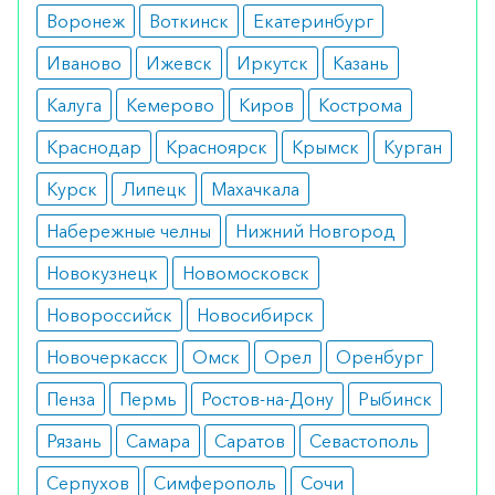
Воронеж
Воткинск
Екатеринбург
Употреблять таблетки категорически запрещено
при перенесенном за последние 90 дней
Иваново
Ижевск
Иркутск
Казань
инфаркте миокарда, в случае
Калуга
Кемерово
Киров
Кострома
диагностированного кардиогенного шока. К
Краснодар
Красноярск
Крымск
Курган
противопоказаниям также относятся такие
отклонения, как нарушения метаболизма калия,
Курск
Липецк
Махачкала
сердечной проводимости, печеночная
Набережные челны
Нижний Новгород
недостаточность.
Новокузнецк
Новомосковск
Побочные эффекты
Новороссийск
Новосибирск
Наиболее частыми негативными реакциями на
Новочеркасск
Омск
Орел
Оренбург
пропафенон считаются головокружение и
Пенза
Пермь
Ростов-на-Дону
Рыбинск
головная боль. В то же время может быть
выявлено нарушение частоты сердцебиения,
Рязань
Самара
Саратов
Севастополь
сердечной проводимости, нечеткость зрения. В
Серпухов
Симферополь
Сочи
ходе терапии пациентами редко отмечается